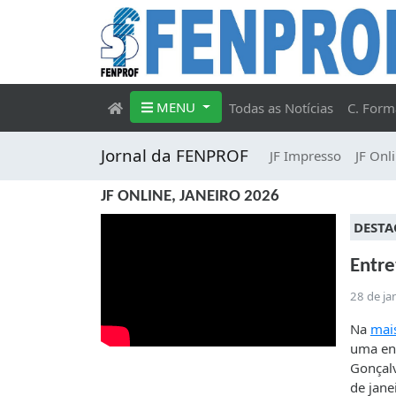
MENU
Todas as Notícias
C. Form
Jornal da FENPROF
JF Impresso
JF Onl
JF ONLINE, JANEIRO 2026
DESTA
Entre
28 de ja
Na
mai
uma ent
Gonçalv
de jane