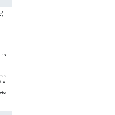
e)
bido
ra a
tro
ceba