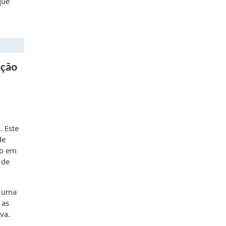
que
ação
. Este
de
to em
 de
é uma
 as
va.