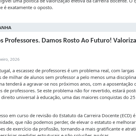
xigível uma política de valorização efetiva da carreira docente. O 
e é exatamente o oposto.
ANHA
 Professores. Damos Rosto Ao Futuro! Valoriz
neiro, 2026
ugal, a escassez de professores é um problema real, com largas
 de milhar de alunos sem professor a pelo menos uma disciplina
a tenderá a agravar-se nos próximos anos, com a aposentação 
s de professores. Se este problema não for revertido, estará pos
 direito universal à educação, uma das maiores conquistas do 25
sso em curso de revisão do Estatuto da Carreira Docente (ECD) 
idade, que não podemos perder, de elevar o estatuto e melhorar
es de exercício da profissão, tornando-a mais gratificante e atrati
essárias medidas estruturais e não soluções avulsas.