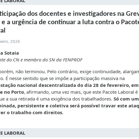
E LABORAL
ticipação dos docentes e investigadores na Gre
 e a urgência de continuar a luta contra o Pacot
al
neiro, 2026
a Sotaia
ente do CN e membro do SN da FENPROF
 porém, não terminou. Pelo contrário, exige continuidade, alarg
ço. É nesse sentido que se impõe a participação massiva na
stação nacional descentralizada do dia 28 de fevereiro, em
 e no Porto
, afirmando, uma vez mais, que este Pacote Laboral é
que a sua retirada é uma exigência dos trabalhadores.
Só com um
inada, persistente e coletiva será possível travar este ata
er o trabalho com direitos.
E LABORAL