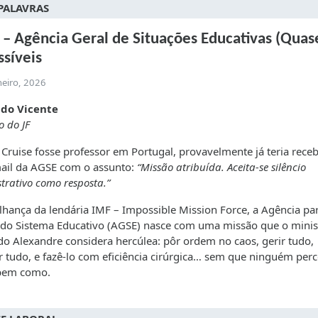
PALAVRAS
– Agência Geral de Situações Educativas (Quas
síveis
neiro, 2026
do Vicente
 do JF
Cruise fosse professor em Portugal, provavelmente já teria rece
ail da AGSE com o assunto:
“Missão atribuída. Aceita-se silêncio
trativo como resposta.”
hança da lendária IMF – Impossible Mission Force, a Agência pa
do Sistema Educativo (AGSE) nasce com uma missão que o minis
o Alexandre considera hercúlea: pôr ordem no caos, gerir tudo,
r tudo, e fazê-lo com eficiência cirúrgica… sem que ninguém per
bem como.