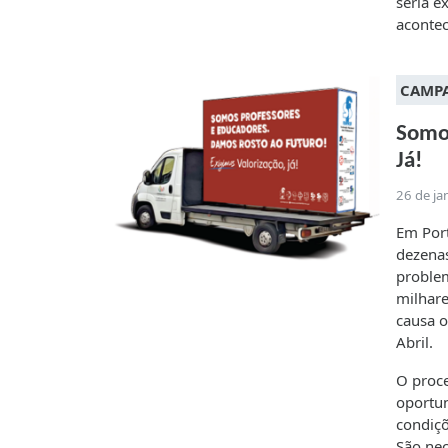
seria e
acontec
CAMP
Somos
Já!
26 de ja
Em Port
dezenas
problem
milhare
causa o
Abril.
O proce
oportun
condiçõ
São nec