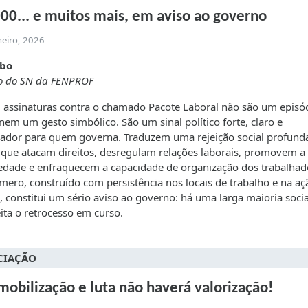
00... e muitos mais, em aviso ao governo
neiro, 2026
obo
 do SN da FENPROF
 assinaturas contra o chamado Pacote Laboral não são um episó
em um gesto simbólico. São um sinal político forte, claro e
ador para quem governa. Traduzem uma rejeição social profund
que atacam direitos, desregulam relações laborais, promovem a
edade e enfraquecem a capacidade de organização dos trabalhad
mero, construído com persistência nos locais de trabalho e na aç
l, constitui um sério aviso ao governo: há uma larga maioria soci
ita o retrocesso em curso.
CIAÇÃO
obilização e luta não haverá valorização!