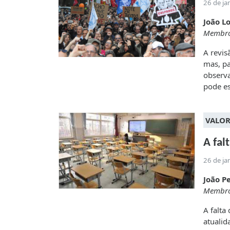
26 de ja
João L
Membro
A revis
mas, pa
observa
pode es
VALOR
A fal
26 de ja
João P
Membro
A falta
atualid