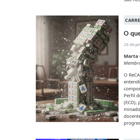
CARRE
O qu
26 de ja
Marta 
Membro
O ReCA
entendi
compor
Perfil 
(ECD), 
minado 
docente
progres