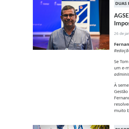
DUAS 
AGSE 
Impos
26 de ja
Fernan
Redação
Se Tom 
um e-m
adminis
À semel
Gestão 
Fernand
resolve
muito 