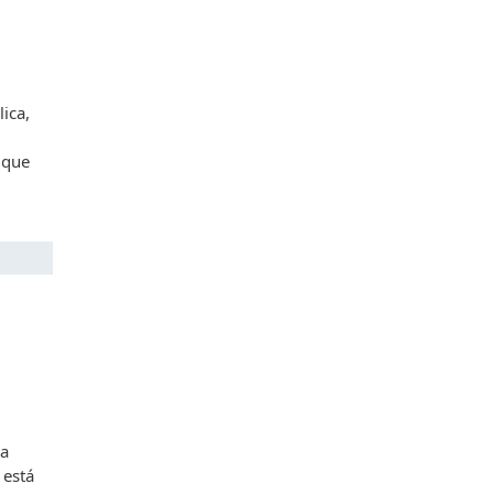
ica,
 que
da
 está