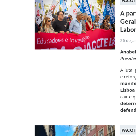
PACOT
A par
Geral
Labor
26 de ja
Anabel
Presid
A luta,
e refor
manife
Lisboa
cair e 
determ
defend
PACOT