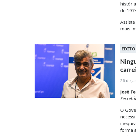
históri
de 197
Assista
mais i
EDITO
Ningu
carre
26 de ja
José Fe
Secretá
O Gover
necessi
inequív
forma a