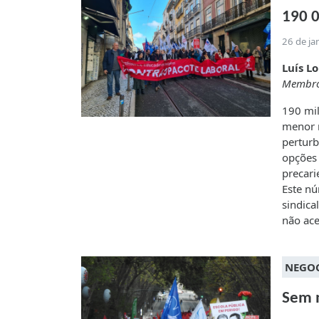
190 0
26 de ja
Luís L
Membro
190 mil
menor n
perturb
opções 
precari
Este nú
sindica
não ace
NEGO
Sem m