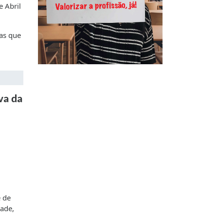
 Abril
mas que
va da
e de
dade,