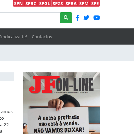
SPN
SPRC
SPGL
SPZS
SPRA
SPM
SPE
Sindicaliza-te!
Contactos
acamos
co
ia 22
na