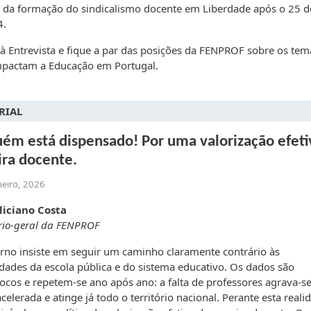
a da formação do sindicalismo docente em Liberdade após o 25 de
4.
 à Entrevista e fique a par das posições da FENPROF sobre os te
mpactam a Educação em Portugal.
RIAL
ém está dispensado! Por uma valorização efeti
ira docente.
neiro, 2026
liciano Costa
rio-geral da FENPROF
no insiste em seguir um caminho claramente contrário às
dades da escola pública e do sistema educativo. Os dados são
ocos e repetem-se ano após ano: a falta de professores agrava-s
celerada e atinge já todo o território nacional. Perante esta reali