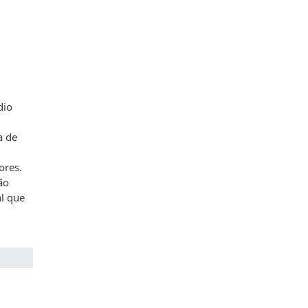
dio
a de
ores.
ão
al que