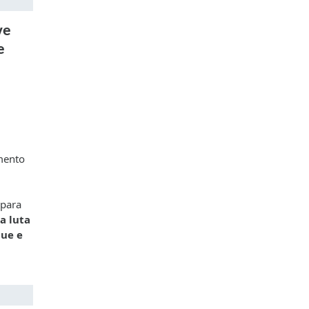
ve
e
amento
 para
a luta
que e