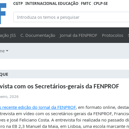
CGTP
INTERNACIONAL EDUCAÇÃO
FMTC
CPLP-SE
ação JSS
C. Documentação
Jornal da FENPROF
Protocolos
ine
QUE
vista com os Secretários-gerais da FENPROF
neiro, 2026
s recente edição do Jornal da FENPROF
, em formato online, dest
revista em vídeo com os secretários-gerais da FENPROF, Francis
es e José Feliciano Costa. A entrevista foi realizada no passado d
iro na EB 2,3 Manuel da Maia, em Lisboa, uma escola marcante 