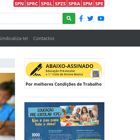
SPN
SPRC
SPGL
SPZS
SPRA
SPM
SPE
Sindicaliza-te!
Contactos