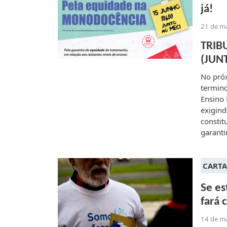
já!
21 de m
TRIB
(JUN
No pró
termino
Ensino
exigind
constit
garanti
CARTA
Se es
fará 
14 de m