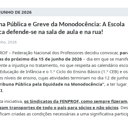
 JUNHO DE 2026
na Pública e Greve da Monodocência: A Escola
ca defende-se na sala de aula e na rua!
unho, 2026
OF – Federação Nacional dos Professores decidiu convocar,
par
as do próximo dia 15 de junho de 2026
– dia em que se manif
nte a injustiça no tratamento, no que respeita ao calendário escol
 Educação de Infância e o 1.º Ciclo do Ensino Básico (1.º CEB) e os
es níveis de ensino, cujas atividades terminam no dia 12 de junho
ribuna Pública pela Equidade na Monodocência”
, a ter lugar
I
.
a iniciativa,
os Sindicatos da FENPROF, como sempre fizeram
zam transportes de todo o país para sócios e não sócios
. Des
ficam criadas as condições necessárias a uma significativa partici