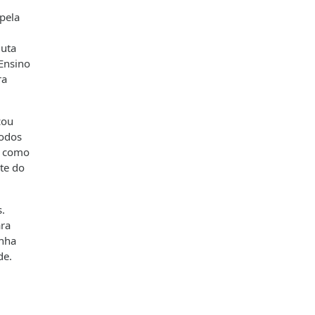
pela
luta
 Ensino
ra
cou
todos
m como
te do
.
ara
enha
de.