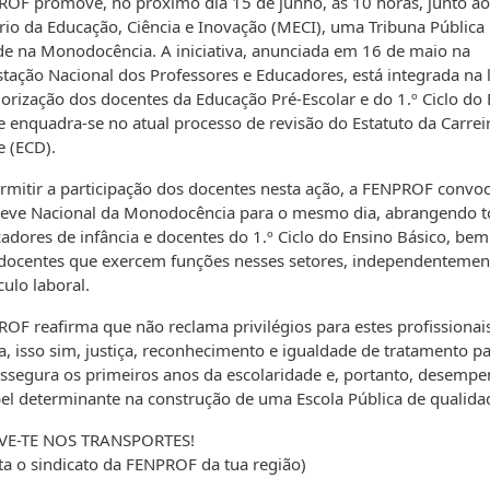
OF promove, no próximo dia 15 de junho, às 10 horas, junto ao
rio da Educação, Ciência e Inovação (MECI), uma Tribuna Pública 
e na Monodocência. A iniciativa, anunciada em 16 de maio na
tação Nacional dos Professores e Educadores, está integrada na 
lorização dos docentes da Educação Pré-Escolar e do 1.º Ciclo do
e enquadra-se no atual processo de revisão do Estatuto da Carrei
 (ECD).
rmitir a participação dos docentes nesta ação, a FENPROF convo
eve Nacional da Monodocência para o mesmo dia, abrangendo 
adores de infância e docentes do 1.º Ciclo do Ensino Básico, be
docentes que exercem funções nesses setores, independentemen
culo laboral.
OF reafirma que não reclama privilégios para estes profissionais
, isso sim, justiça, reconhecimento e igualdade de tratamento p
segura os primeiros anos da escolaridade e, portanto, desemp
l determinante na construção de uma Escola Pública de qualida
VE-TE NOS TRANSPORTES!
ta o sindicato da FENPROF da tua região)