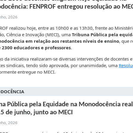
docência: FENPROF entregou resolução ao ME
unho, 2026
OF realizou hoje, entre as 10h00 e as 13h30, frente ao Ministér
o, Ciência e Inovação (MECI), uma
Tribuna Pública pela equi
odocência em relação aos restantes níveis de ensino
, que 
e
2300 educadores e professores
.
o da iniciativa realizaram-se diversas intervenções de docentes e
tes sindicais, tendo sido aprovada, por unanimidade, uma
Resolu
iormente entregue no MECI.
DOCÊNCIA
na Pública pela Equidade na Monodocência real
15 de junho, junto ao MECI
unho, 2026