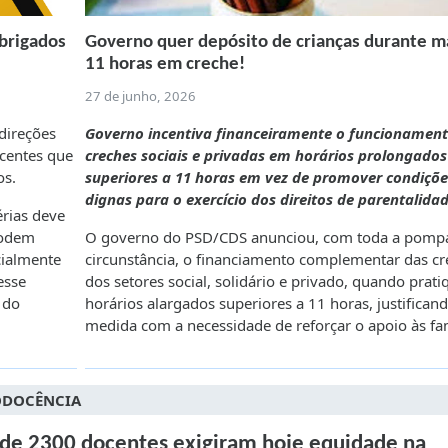
obrigados
Governo quer depósito de crianças durante m
11 horas em creche!
27 de junho, 2026
direções
Governo incentiva financeiramente o funcionament
ocentes que
creches sociais e privadas em horários prolongados
os.
superiores a 11 horas em vez de promover condiçõe
dignas para o exercício dos direitos de parentalidad
érias deve
 podem
O governo do PSD/CDS anunciou, com toda a pomp
cialmente
circunstância, o financiamento complementar das cr
esse
dos setores social, solidário e privado, quando prat
 do
horários alargados superiores a 11 horas, justifican
medida com a necessidade de reforçar o apoio às fam
DOCÊNCIA
de 2300 docentes exigiram hoje equidade na