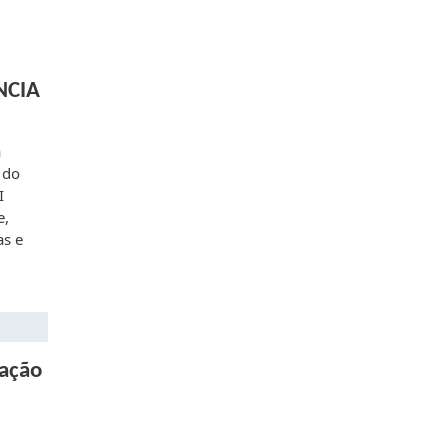
NCIA
á
 do
I
e,
as e
tação