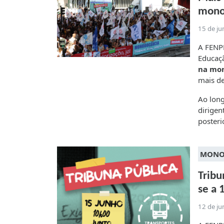
mono
15 de j
A FENPR
Educaçã
na mon
mais d
Ao long
dirigen
poster
MONO
Tribu
se a 
12 de j