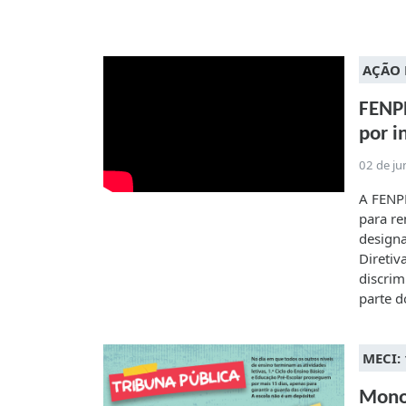
AÇÃO 
FENPR
por i
02 de j
A FENP
para re
designa
Diretiv
discrim
parte d
MECI:
Monod