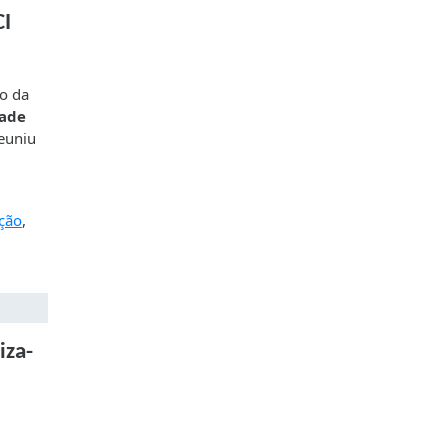
CI
io da
dade
reuniu
ção
,
iza-