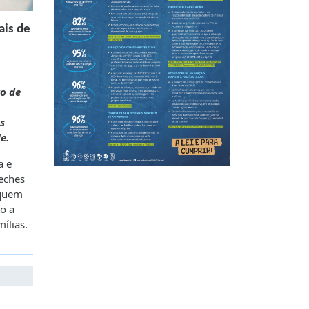
ais de
o de
s
e.
a e
eches
iquem
do a
ílias.