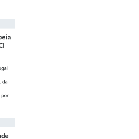
peia
CI
ugal
, da
, por
ade