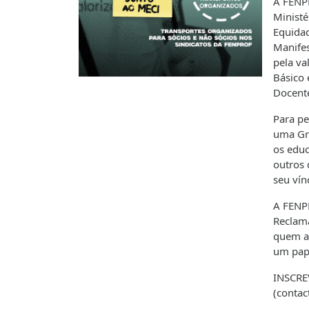
A FENPR
Ministé
Equidad
Manifes
pela va
Básico 
Docente
Para pe
uma Gr
os educ
outros 
seu vín
A FENPR
Reclama
quem as
um pape
INSCRE
(contac