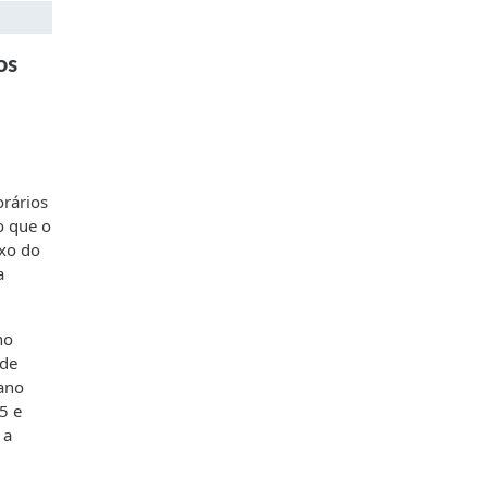
os
rários
o que o
ixo do
a
no
 de
ano
5 e
 a