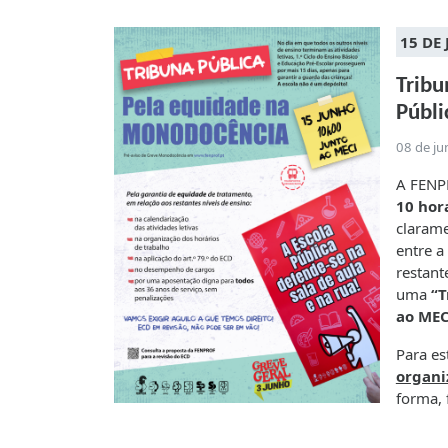
15 DE
Tribu
Públi
08 de j
A FENPR
10 hor
clarame
entre a
restant
uma
“T
ao MEC
Para est
organi
forma, 