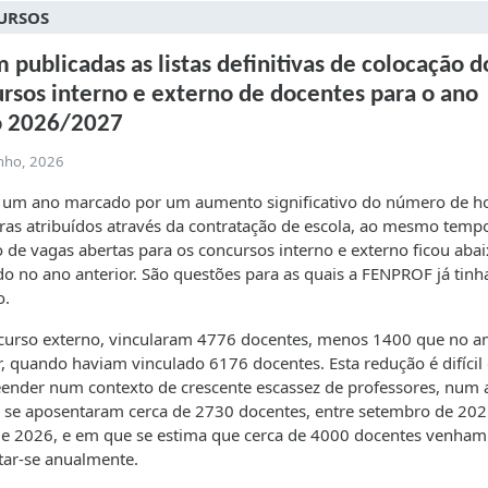
URSOS
 publicadas as listas definitivas de colocação d
rsos interno e externo de docentes para o ano
o 2026/2027
unho, 2026
i um ano marcado por um aumento significativo do número de ho
ras atribuídos através da contratação de escola, ao mesmo temp
de vagas abertas para os concursos interno e externo ficou aba
do no ano anterior. São questões para as quais a FENPROF já tinh
o.
curso externo, vincularam 4776 docentes, menos 1400 que no a
r, quando haviam vinculado 6176 docentes. Esta redução é difícil
ender num contexto de crescente escassez de professores, num 
se aposentaram cerca de 2730 docentes, entre setembro de 202
e 2026, e em que se estima que cerca de 4000 docentes venham
tar-se anualmente.