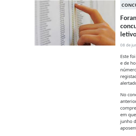
CONC
Foram
concu
letiv
08 de j
Este fo
e de ho
número 
regista
alertad
No con
anterio
compre
em que 
junho d
aposen