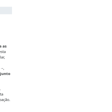
a as
esta
ar,
 –,
junto
,
ta
pação.