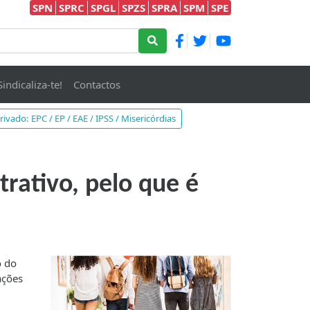
SPN
SPRC
SPGL
SPZS
SPRA
SPM
SPE
Sindicaliza-te!
Contactos
rivado: EPC / EP / EAE / IPSS / Misericórdias
rativo, pelo que é
o do
ações