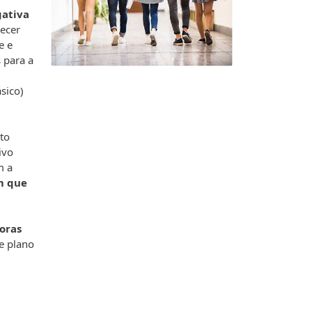
gativa
lecer
e e
 para a
sico)
to
ivo
m a
m que
oras
e plano