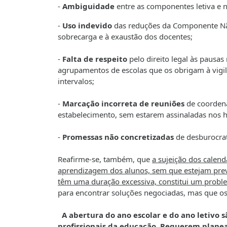
-
Ambiguidade
entre as componentes letiva e n
-
Uso indevido
das reduções da Componente Não
sobrecarga e à exaustão dos docentes;
-
Falta de respeito
pelo direito legal às pausa
agrupamentos de escolas que os obrigam à vigilâ
intervalos;
-
Marcação incorreta de reuniões
de coordena
estabelecimento, sem estarem assinaladas nos h
-
Promessas não concretizadas
de desburocrat
Reafirme-se, também, que
a sujeição dos calend
aprendizagem dos alunos, sem que estejam prev
têm uma duração excessiva, constitui um prob
para encontrar soluções negociadas, mas que os
A abertura do ano escolar e do ano letivo s
profissionais da educação. Requerem planea