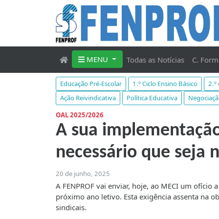
MENU
Todas as Notícias
C. Form
Educação Pré-Escolar
1.º Ciclo Ensino Básico
2.º
Ação Reivindicativa
Política Educativa
Negociaçã
OAL 2025/2026
A sua implementação
necessário que seja 
20 de junho, 2025
A FENPROF vai enviar, hoje, ao MECI um ofício a
próximo ano letivo. Esta exigência assenta na ob
sindicais.