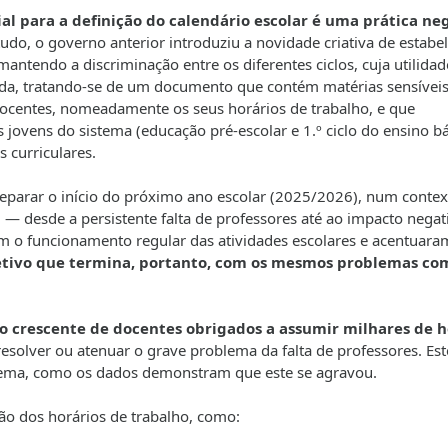
al para a definição do calendário escolar é uma prática ne
udo, o governo anterior introduziu a novidade criativa de estabe
ntendo a discriminação entre os diferentes ciclos, cuja utilidad
nda, tratando-se de um documento que contém matérias sensíveis
 docentes, nomeadamente os seus horários de trabalho, e que
 jovens do sistema (educação pré-escolar e 1.º ciclo do ensino bá
 curriculares.
eparar o início do próximo ano escolar (2025/2026), num contex
 desde a persistente falta de professores até ao impacto negat
 o funcionamento regular das atividades escolares e acentuara
etivo que termina, portanto, com os mesmos problemas
co
 crescente de docentes obrigados a assumir milhares de h
solver ou atenuar o grave problema da falta de professores. Est
blema, como os dados demonstram que este se agravou.
ção dos horários de trabalho, como: