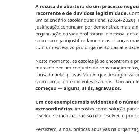
A recusa de abertura de um processo negoci
recorrente e de duvidosa legitimidade.
Cont
um calendário escolar quadrienal (2024/2028), ma
justificação continuam por demonstrar, mais ai
organização da vida profissional e pessoal dos
sobrecarrega injustificadamente as crianças mais
com um excessivo prolongamento das atividades
Neste momento, as escolas já se encontram a pr
marcado por um conjunto de constrangimentos, —
causado pelas provas ModA, que desorganizaram
sobrecarga sobre docentes e alunos.
Um ano l
começou — alguns, aliás, agravados
.
Um dos exemplos mais evidentes é o número
extraordinárias,
impostas como solução para re
revelou-se ineficaz: não só não resolveu o pro
Persistem, ainda, práticas abusivas na organiza