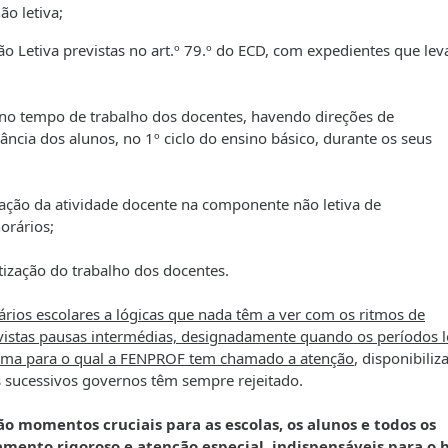
ão letiva;
 Letiva previstas no art.º 79.º do ECD, com expedientes que le
s no tempo de trabalho dos docentes, havendo direções de
ncia dos alunos, no 1º ciclo do ensino básico, durante os seus
ção da atividade docente na componente não letiva de
orários;
ização do trabalho dos docentes.
ários escolares a lógicas que nada têm a ver com os ritmos de
istas pausas intermédias, designadamente quando os períodos l
lema para o qual a FENPROF tem chamado a atenção
, disponibili
 sucessivos governos têm sempre rejeitado.
ão momentos cruciais para as escolas, os alunos e todos os
mento rigoroso e atenção especial, indispensáveis para o