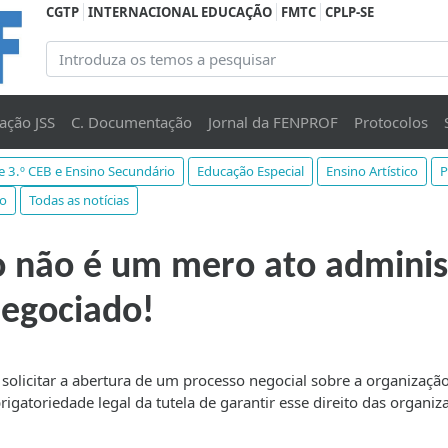
CGTP
INTERNACIONAL EDUCAÇÃO
FMTC
CPLP-SE
ação JSS
C. Documentação
Jornal da FENPROF
Protocolos
 e 3.º CEB e Ensino Secundário
Educação Especial
Ensino Artístico
P
o
Todas as notícias
 não é um mero ato administ
negociado!
 solicitar a abertura de um processo negocial sobre a organizaçã
rigatoriedade legal da tutela de garantir esse direito das organiz