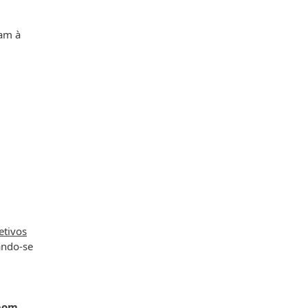
vam à
etivos
zando-se
 bom