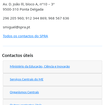
Av. D. João lll, bloco A, nº10 – 3º
9500-310 Ponta Delgada
296 205 960; 912 344 869; 968 567 636
smiguel@spra.pt
Todos os contactos do SPRA
Contactos úteis
Ministério da Educação, Ciência e Inovação
Serviços Centrais do ME
Organismos Centrais