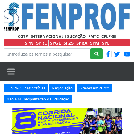
CGTP
INTERNACIONAL EDUCAÇÃO
FMTC
CPLP-SE
SPN
SPRC
SPGL
SPZS
SPRA
SPM
SPE
FENPROF nas notícias
Negociação
Greves em curso
Não à Municipalização da Educação
Anterior
Seguin