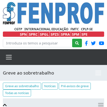
CGTP
INTERNACIONAL EDUCAÇÃO
FMTC
CPLP-SE
SPN
SPRC
SPGL
SPZS
SPRA
SPM
SPE
Greve ao sobretrabalho
Greve ao sobretrabalho
Notícias
Pré-avisos de greve
Todas as notícias