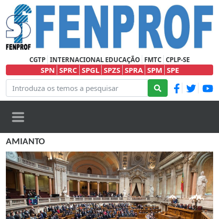
CGTP
INTERNACIONAL EDUCAÇÃO
FMTC
CPLP-SE
SPN
SPRC
SPGL
SPZS
SPRA
SPM
SPE
AMIANTO