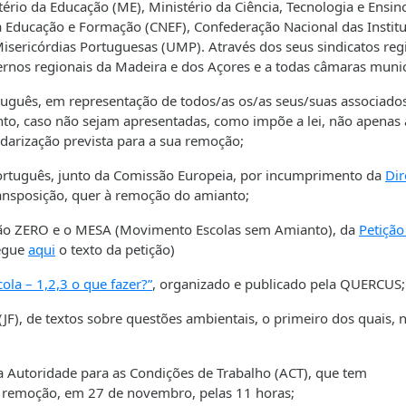
ério da Educação (ME), Ministério da Ciência, Tecnologia e Ensin
 Educação e Formação (CNEF), Confederação Nacional das Institu
Misericórdias Portuguesas (UMP). Através dos seus sindicatos reg
vernos regionais da Madeira e dos Açores e a todas câmaras muni
tuguês, em representação de todos/as os/as seus/suas associado
o, caso não sejam apresentadas, como impõe a lei, não apenas 
ndarização prevista para a sua remoção;
Português, junto da Comissão Europeia, por incumprimento da
Dir
transposição, quer à remoção do amianto;
ção ZERO e o MESA (Movimento Escolas sem Amianto), da
Petição
regue
aqui
o texto da petição)
ola – 1,2,3 o que fazer?”
, organizado e publicado pela QUERCUS
(JF), de textos sobre questões ambientais, o primeiro dos quais, 
a Autoridade para as Condições de Trabalho (ACT), que tem
 remoção, em 27 de novembro, pelas 11 horas;