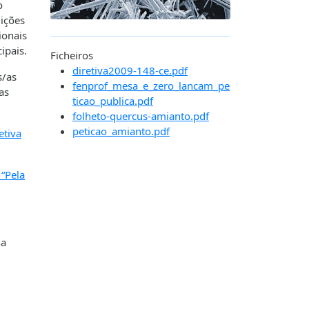
o
ições
ionais
cipais.
Ficheiros
diretiva2009-148-ce.pdf
s/as
fenprof_mesa_e_zero_lancam_pe
as
ticao_publica.pdf
folheto-quercus-amianto.pdf
peticao_amianto.pdf
etiva
 “Pela
;
na