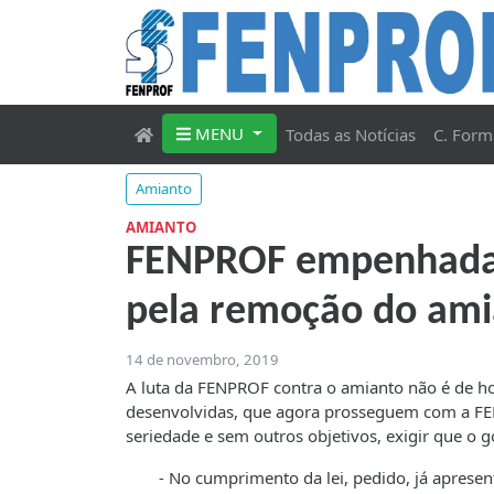
MENU
Todas as Notícias
C. Form
Amianto
AMIANTO
FENPROF empenhada em
pela remoção do ami
14 de novembro, 2019
A luta da FENPROF contra o amianto não é de ho
desenvolvidas, que agora prosseguem com a FENP
seriedade e sem outros objetivos, exigir que o 
- No cumprimento da lei, pedido, já apresent