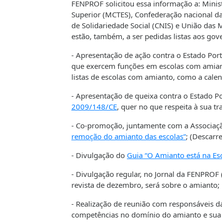
FENPROF solicitou essa informação a: Minist
Superior (MCTES), Confederação nacional da
de Solidariedade Social (CNIS) e União das 
estão, também, a ser pedidas listas aos go
- Apresentação de ação contra o Estado Por
que exercem funções em escolas com amiant
listas de escolas com amianto, como a cale
- Apresentação de queixa contra o Estado 
2009/148/CE
, quer no que respeita à sua 
- Co-promoção, juntamente com a Associa
remoção do amianto das escolas”
; (Descar
- Divulgação do
Guia “O Amianto está na Esc
- Divulgação regular, no Jornal da FENPROF 
revista de dezembro, será sobre o amianto;
- Realização de reunião com responsáveis d
competências no domínio do amianto e sua