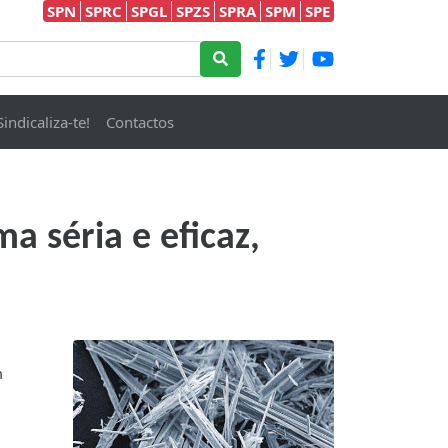
SPN
SPRC
SPGL
SPZS
SPRA
SPM
SPE
Sindicaliza-te!
Contactos
 séria e eficaz,
m