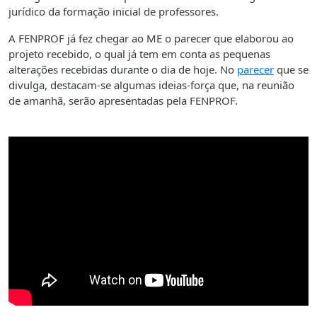
jurídico da formação inicial de professores.
A FENPROF já fez chegar ao ME o parecer que elaborou ao
projeto recebido, o qual já tem em conta as pequenas
alterações recebidas durante o dia de hoje. No
parecer
que se
divulga, destacam-se algumas ideias-força que, na reunião
de amanhã, serão apresentadas pela FENPROF.