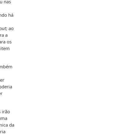
ou nas
ando há
out
; ao
ra a
ara os
mitem
também
Ser
oderia
er
 irão
 uma
mica da
ria