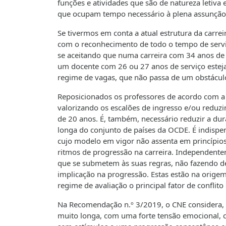
funções e atividades que são de natureza letiva 
que ocupam tempo necessário à plena assunção 
Se tivermos em conta a atual estrutura da carrei
com o reconhecimento de todo o tempo de servi
se aceitando que numa carreira com 34 anos de 
um docente com 26 ou 27 anos de serviço esteja
regime de vagas, que não passa de um obstáculo 
Reposicionados os professores de acordo com a su
valorizando os escalões de ingresso e/ou reduzi
de 20 anos. É, também, necessário reduzir a du
longa do conjunto de países da OCDE. É indisp
cujo modelo em vigor não assenta em princípios 
ritmos de progressão na carreira. Independente
que se submetem às suas regras, não fazendo de
implicação na progressão. Estas estão na orige
regime de avaliação o principal fator de conflito
Na Recomendação n.º 3/2019, o CNE considera, e 
muito longa, com uma forte tensão emocional, c