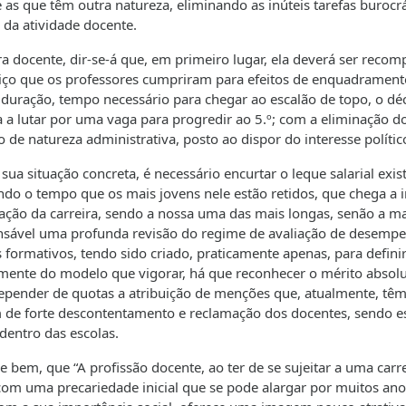
e as que têm outra natureza, eliminando as inúteis tarefas burocrá
da atividade docente.
ra docente, dir-se-á que, em primeiro lugar, ela deverá ser recom
ço que os professores cumpriram para efeitos de enquadrament
duração, tempo necessário para chegar ao escalão de topo, o dé
 a lutar por uma vaga para progredir ao 5.º; com a eliminação d
de natureza administrativa, posto ao dispor do interesse polític
a situação concreta, é necessário encurtar o leque salarial exis
ndo o tempo que os mais jovens nele estão retidos, que chega a i
ração da carreira, sendo a nossa uma das mais longas, senão a ma
ensável uma profunda revisão do regime de avaliação de desemp
formativos, tendo sido criado, praticamente apenas, para defini
mente do modelo que vigorar, há que reconhecer o mérito absol
pender de quotas a atribuição de menções que, atualmente, têm
m de forte descontentamento e reclamação dos docentes, sendo e
 dentro das escolas.
bem, que “A profissão docente, ao ter de se sujeitar a uma carre
om uma precariedade inicial que se pode alargar por muitos ano