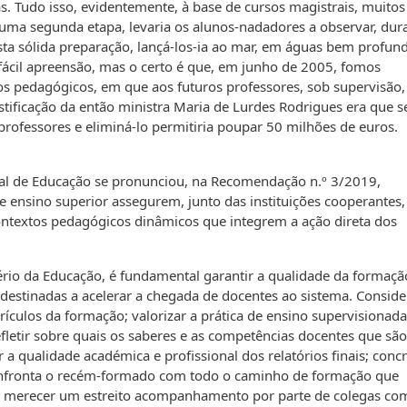
. Tudo isso, evidentemente, à base de cursos magistrais, muitos 
uma segunda etapa, levaria os alunos-nadadores a observar, dur
ta sólida preparação, lançá-los-ia ao mar, em águas bem profund
fácil apreensão, mas o certo é que, em junho de 2005, fomos
s pedagógicos, em que aos futuros professores, sob supervisão
stificação da então ministra Maria de Lurdes Rodrigues era que s
rofessores e eliminá-lo permitiria poupar 50 milhões de euros.
nal de Educação se pronunciou, na Recomendação n.º 3/2019,
e ensino superior assegurem, junto das instituições cooperantes,
ontextos pedagógicos dinâmicos que integrem a ação direta dos
rio da Educação, é fundamental garantir a qualidade da formaçã
s destinadas a acelerar a chegada de docentes ao sistema. Conside
rrículos da formação; valorizar a prática de ensino supervisionada
fletir sobre quais os saberes e as competências docentes que são
 a qualidade académica e profissional dos relatórios finais; concr
fronta o recém-formado com todo o caminho de formação que
ndo merecer um estreito acompanhamento por parte de colegas co