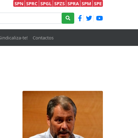
SPN
SPRC
SPGL
SPZS
SPRA
SPM
SPE
Sindicaliza-te!
Contactos