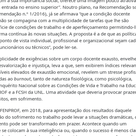
m a sua importância social, oferece uma imagem pouco atrativa
à entrada no ensino superior”. Noutro plano, na Recomendação s
omendação n.º 1/2016), já se afirmava “que a condição docente
ão se compagina com a multiplicidade de tarefas que lhe são
ficie de condições de trabalho e de aperfeiçoamento permitindo-
ma contínua às novas situações. A proposta é a de que as polític
nto de vista individual, profissional e organizacional sejam cad
uncionários ou técnicos”, pode ler-se.
tiplicidade de exigências sobre um corpo docente exausto, envelh
alorização e injustiça, leva a que, sem exibirem índices relevan
íveis elevados de exaustão emocional, revelem um stresse profis
adas ao
burnout
, tanto de natureza fisiológica, como psicológica,
nquérito Nacional sobre as Condições de Vida e Trabalho na Edu
ROF e a FCSH da UNL. Uma atividade que deveria provocar praze
itos, em sofrimento.
 FENPROF, em 2018, para apresentação dos resultados daquele
ão do sofrimento no trabalho pode levar a situações dramáticas,
rimento pode ser transformado em prazer. Acontece quando um
 se colocam à sua inteligência ou, quando o sucesso é menos cla