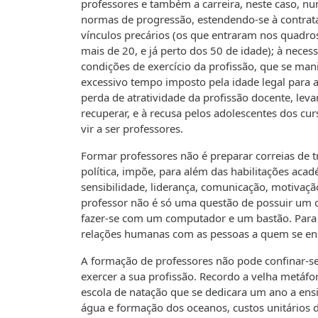
professores e também a carreira, neste caso, nu
normas de progressão, estendendo-se à contra
vínculos precários (os que entraram nos quadros
mais de 20, e já perto dos 50 de idade); à nec
condições de exercício da profissão, que se man
excessivo tempo imposto pela idade legal para a
perda de atratividade da profissão docente, leva
recuperar, e à recusa pelos adolescentes dos c
vir a ser professores.
Formar professores não é preparar correias de
política, impõe, para além das habilitações ac
sensibilidade, liderança, comunicação, motivaçã
professor não é só uma questão de possuir um c
fazer-se com um computador e um bastão. Para s
relações humanas com as pessoas a quem se en
A formação de professores não pode confinar-se
exercer a sua profissão. Recordo a velha metáfo
escola de natação que se dedicara um ano a ensi
água e formação dos oceanos, custos unitários da