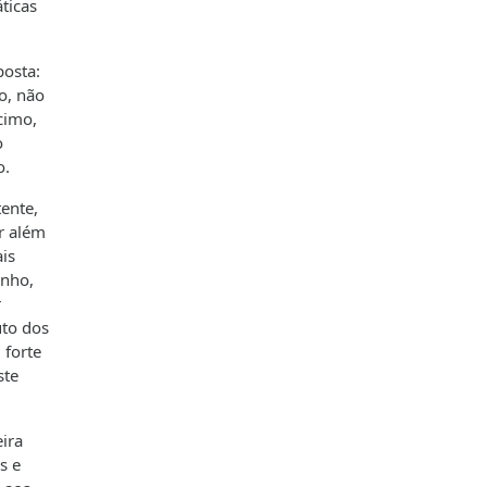
ticas
posta:
o, não
cimo,
o
o.
tente,
r além
is
enho,
r
uto dos
 forte
ste
ira
s e