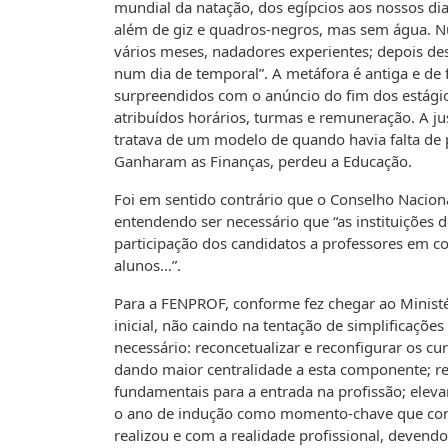
mundial da natação, dos egípcios aos nossos dias
além de giz e quadros-negros, mas sem água. N
vários meses, nadadores experientes; depois des
num dia de temporal”. A metáfora é antiga e de 
surpreendidos com o anúncio do fim dos estágio
atribuídos horários, turmas e remuneração. A ju
tratava de um modelo de quando havia falta de p
Ganharam as Finanças, perdeu a Educação.
Foi em sentido contrário que o Conselho Nacio
entendendo ser necessário que “as instituições d
participação dos candidatos a professores em c
alunos…”.
Para a FENPROF, conforme fez chegar ao Ministé
inicial, não caindo na tentação de simplificaçõe
necessário: reconcetualizar e reconfigurar os cu
dando maior centralidade a esta componente; re
fundamentais para a entrada na profissão; elevar
o ano de indução como momento-chave que con
realizou e com a realidade profissional, deve