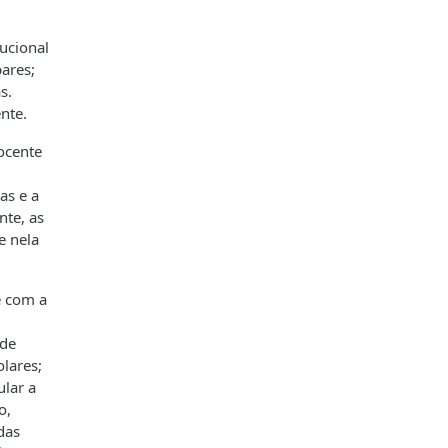
ucional
ares;
s.
ente.
ocente
as e a
nte, as
e nela
e com a
ade
olares;
ular a
o,
das