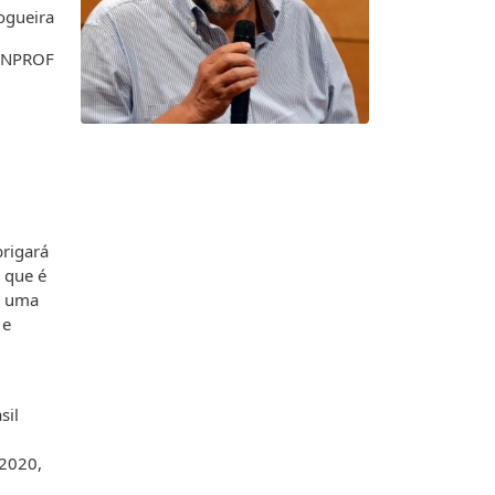
ogueira
FENPROF
brigará
 que é
e uma
 e
sil
 2020,