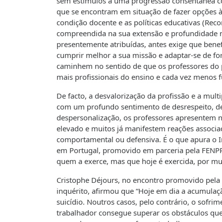
sem estímulos a uma progressão consentânea co
que se encontram em situação de fazer opções 
condição docente e as políticas educativas (Rec
compreendida na sua extensão e profundidade n
presentemente atribuídas, antes exige que bene
cumprir melhor a sua missão e adaptar-se de for
caminhem no sentido de que os professores do po
mais profissionais do ensino e cada vez menos f
De facto, a desvalorização da profissão e a mul
com um profundo sentimento de desrespeito, desv
despersonalização, os professores apresentem n
elevado e muitos já manifestem reações associ
comportamental ou defensiva. É o que apura o I
em Portugal, promovido em parceria pela FENP
quem a exerce, mas que hoje é exercida, por mu
Cristophe Déjours, no encontro promovido pela
inquérito, afirmou que “Hoje em dia a acumulaç
suicídio. Noutros casos, pelo contrário, o sof
trabalhador consegue superar os obstáculos que