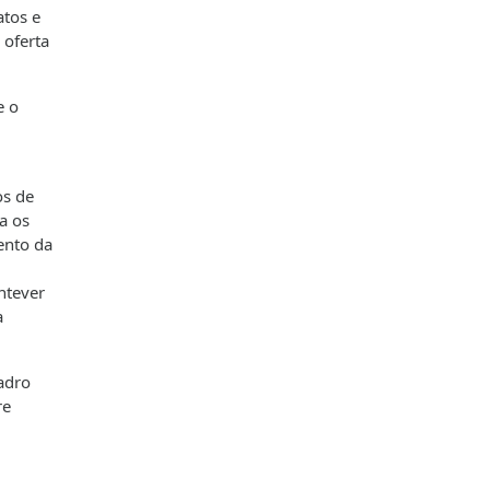
atos e
 oferta
e o
os de
a os
ento da
ntever
a
adro
re