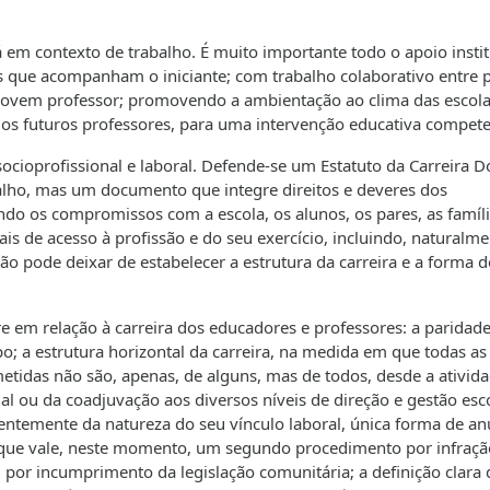
 em contexto de trabalho. É muito importante todo o apoio instit
s que acompanham o iniciante; com trabalho colaborativo entre p
jovem professor; promovendo a ambientação ao clima das escola
os futuros professores, para uma intervenção educativa compet
cioprofissional e laboral. Defende-se um Estatuto da Carreira D
alho, mas um documento que integre direitos e deveres dos
uindo os compromissos com a escola, os alunos, os pares, as famíli
s de acesso à profissão e do seu exercício, incluindo, naturalme
ão pode deixar de estabelecer a estrutura da carreira e a forma d
e em relação à carreira dos educadores e professores: a paridad
o; a estrutura horizontal da carreira, na medida em que todas as
etidas não são, apenas, de alguns, mas de todos, desde a ativid
ial ou da coadjuvação aos diversos níveis de direção e gestão esc
entemente da natureza do seu vínculo laboral, única forma de an
, que vale, neste momento, um segundo procedimento por infraçã
por incumprimento da legislação comunitária; a definição clara 