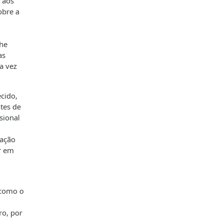
 aos
obre a
lhe
as
a vez
ecido,
tes de
sional
cação
r em
 como o
ro, por