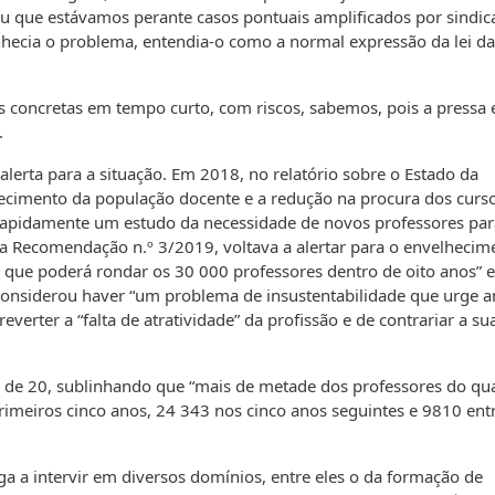
ou que estávamos perante casos pontuais amplificados por sindic
cia o problema, entendia-o como a normal expressão da lei da
s concretas em tempo curto, com riscos, sabemos, pois a pressa 
.
erta para a situação. Em 2018, no relatório sobre o Estado da
ecimento da população docente e a redução na procura dos curs
 rapidamente um estudo da necessidade de novos professores par
na Recomendação n.º 3/2019, voltava a alertar para o envelhecim
que poderá rondar os 30 000 professores dentro de oito anos” e
considerou haver “um problema de insustentabilidade que urge a
everter a “falta de atratividade” da profissão e de contrariar a su
de 20, sublinhando que “mais de metade dos professores do qu
rimeiros cinco anos, 24 343 nos cinco anos seguintes e 9810 ent
ga a intervir em diversos domínios, entre eles o da formação de