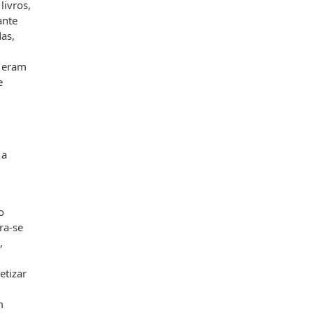
livros,
ante
as,
, eram
e
 a
o
ra-se
,
etizar
m