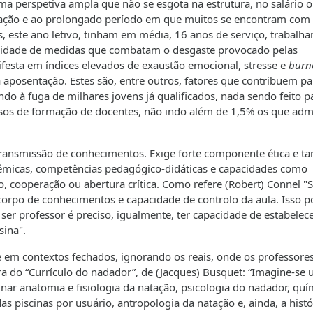
ma perspetiva ampla que não se esgota na estrutura, no salário 
tação e ao prolongado período em que muitos se encontram com
, este ano letivo, tinham em média, 16 anos de serviço, trabalh
essidade de medidas que combatam o desgaste provocado pelas
ifesta em índices elevados de exaustão emocional, stresse e
burn
 aposentação. Estes são, entre outros, fatores que contribuem pa
ndo à fuga de milhares jovens já qualificados, nada sendo feito p
ursos de formação de docentes, não indo além de 1,5% os que ad
 transmissão de conhecimentos. Exige forte componente ética e 
adémicas, competências pedagógico-didáticas e capacidades como
o, cooperação ou abertura crítica. Como refere (Robert) Connel "
orpo de conhecimentos e capacidade de controlo da aula. Isso p
er professor é preciso, igualmente, ter capacidade de estabelec
sina".
 em contextos fechados, ignorando os reais, onde os professores
ra do “Currículo do nadador”, de (Jacques) Busquet: “Imagine-se
nar anatomia e fisiologia da natação, psicologia do nadador, quí
s piscinas por usuário, antropologia da natação e, ainda, a histó