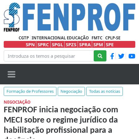
CGTP
INTERNACIONAL EDUCAÇÃO
FMTC
CPLP-SE
SPN
SPRC
SPGL
SPZS
SPRA
SPM
SPE
Formação de Professores
Negociação
Todas as notícias
NEGOCIAÇÃO
FENPROF inicia negociação com
MECI sobre o regime jurídico da
habilitação profissional para a