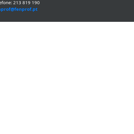
lefone: 213 819 190
nprof@fenprof.pt