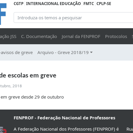
CGTP
INTERNACIONAL EDUCAÇÃO
FMTC
CPLP-SE
ação JSS
C. Documentação
Jornal da FENPROF
Protocolos
-avisos de greve
Arquivo - Greve 2018/19
 de escolas em greve
utubro, 2018
 em greve desde 29 de outubro
FENPROF - Federação Nacional de Professores
A Federação Nacional dos Professores (FENPROF) é
Rua