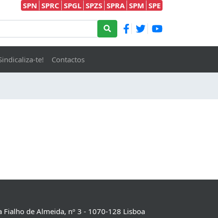
SPN
SPRC
SPGL
SPZS
SPRA
SPM
SPE
Sindicaliza-te!
Contactos
 Fialho de Almeida, nº 3 - 1070-128 Lisboa