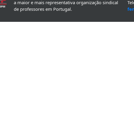
a maior e mais representativa organização sindical
Te
de professores em Portugal.
fe