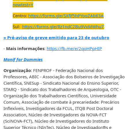
newtest=Y
Centro:
https://forms.gle/SXfJf5hPYooZAb83A
Sul:
https://forms.gle/Rz1ndC2Bu9VxMWhu7
» Pré-aviso de greve emitido para 23 de outubro
-
Mais informações
:
https://fb.me/e/2qoHPpHIP
Manif for Dummies
Organização
: FENPROF - Federação Nacional dos
Professores, ABIC - Associação dos Bolseiros de Investigação
Científica, SNESup - Sindicato Nacional do Ensino Superior,
STARQ - Sindicato dos Trabalhadores de Arqueologia, OTC -
Organização dos Trabalhadores Científicos, Universidade
Comum, Associação de combate à precariedade: Precários
Inflexíveis, Investigadores da FCUL, ITQB Post Doctoral
Association, Núcleo de Investigadores da NOVA-FCT
(SciNOVA-FCT), Núcleo de Investigadores do Instituto
Superior Técnico (NInTec), Núcleo de Investigador@s e