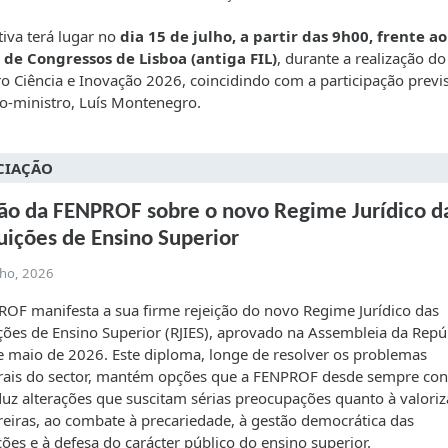
ativa terá lugar no
dia 15 de julho, a partir das 9h00, frente ao
 de Congressos de Lisboa (antiga FIL)
, durante a realização do
o Ciência e Inovação 2026, coincidindo com a participação previ
o-ministro, Luís Montenegro.
CIAÇÃO
ão da FENPROF sobre o novo Regime Jurídico d
tuições de Ensino Superior
lho, 2026
OF manifesta a sua firme rejeição do novo Regime Jurídico das
ições de Ensino Superior (RJIES), aprovado na Assembleia da Repú
 maio de 2026. Este diploma, longe de resolver os problemas
rais do sector, mantém opções que a FENPROF desde sempre con
duz alterações que suscitam sérias preocupações quanto à valori
reiras, ao combate à precariedade, à gestão democrática das
ições e à defesa do carácter público do ensino superior.