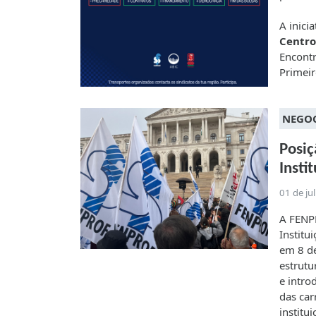
A inici
Centro
Encontr
Primeir
NEGO
Posiç
Insti
01 de ju
A FENPR
Institu
em 8 de
estrutu
e intro
das car
institu