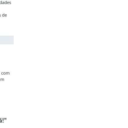
idades
s de
o com
 um
á!"