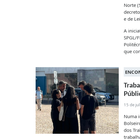
Norte 
decreto
e de Le
A inici
SPGL/FE
Politéc
que com
ENCON
Traba
Públi
15 de ju
Numa in
Bolseir
dos Tra
trabalh