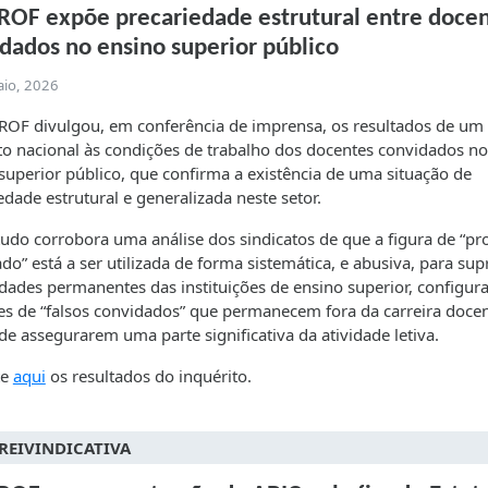
OF expõe precariedade estrutural entre doce
dados no ensino superior público
aio, 2026
OF divulgou, em conferência de imprensa, os resultados de um
to nacional às condições de trabalho dos docentes convidados no
superior público, que confirma a existência de uma situação de
edade estrutural e generalizada neste setor.
tudo corrobora uma análise dos sindicatos de que a figura de “pr
do” está a ser utilizada de forma sistemática, e abusiva, para supr
dades permanentes das instituições de ensino superior, configur
es de “falsos convidados” que permanecem fora da carreira doce
de assegurarem uma parte significativa da atividade letiva.
te
aqui
os resultados do inquérito.
REIVINDICATIVA