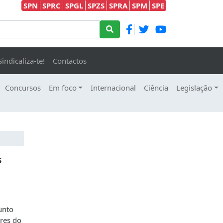
SPN
SPRC
SPGL
SPZS
SPRA
SPM
SPE
Sindicaliza-te!
Contactos
Concursos
Em foco
Internacional
Ciência
Legislação
s
unto
ores do