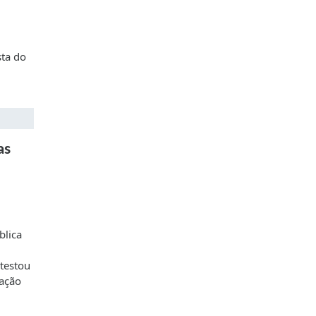
sta do
as
blica
testou
zação