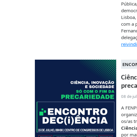
Pública
democra
Lisboa,
com a p
Fernand
delegaç
reivind
ENCON
Ciênc
prec
08 de ju
A FENPR
organiz
os/as t
Ciênci
por mai