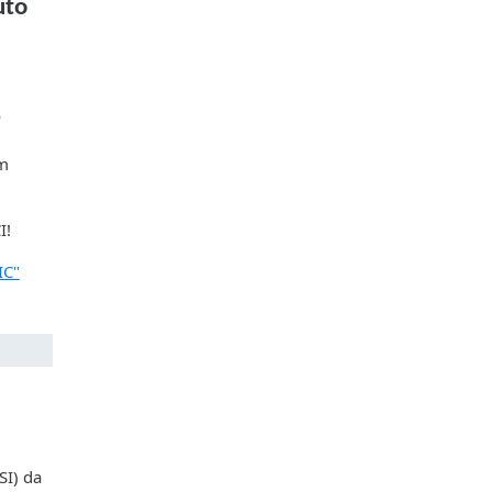
uto
o
um
I!
IC"
SI) da