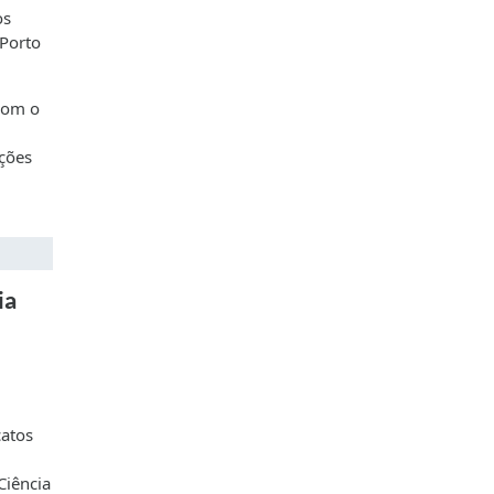
os
 Porto
com o
uções
ia
catos
Ciência