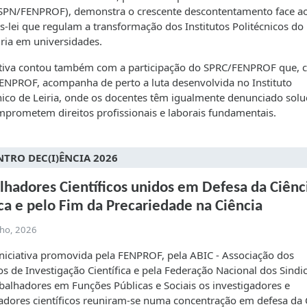
(SPN/FENPROF), demonstra o crescente descontentamento face a
s-lei que regulam a transformação dos Institutos Politécnicos do
iria em universidades.
ativa contou também com a participação do SPRC/FENPROF que, 
NPROF, acompanha de perto a luta desenvolvida no Instituto
nico de Leiria, onde os docentes têm igualmente denunciado sol
prometem direitos profissionais e laborais fundamentais.
TRO DEC(I)ÊNCIA 2026
lhadores Científicos unidos em Defesa da Ciênc
ca e pelo Fim da Precariedade na Ciência
lho, 2026
iciativa promovida pela FENPROF, pela ABIC - Associação dos
os de Investigação Científica e pela Federação Nacional dos Sindi
balhadores em Funções Públicas e Sociais os investigadores e
adores científicos reuniram-se numa concentração em defesa da 