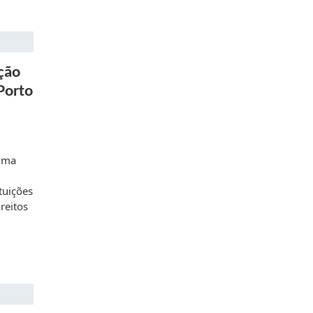
ção
Porto
 uma
ituições
reitos