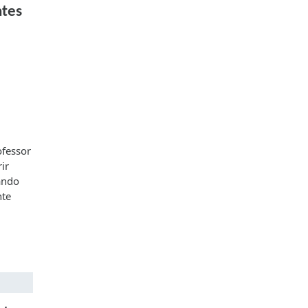
ntes
ofessor
ir
ando
nte