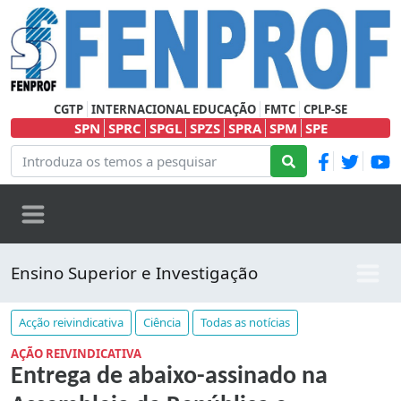
CGTP
INTERNACIONAL EDUCAÇÃO
FMTC
CPLP-SE
SPN
SPRC
SPGL
SPZS
SPRA
SPM
SPE
Ensino Superior e Investigação
Acção reivindicativa
Ciência
Todas as notícias
AÇÃO REIVINDICATIVA
Entrega de abaixo-assinado na