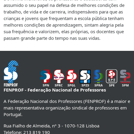
assumido o seu papel na defesa de melhores condições de
trabalho, de vida e de carreira, indispensáveis para que as
crianças e jovens que frequentam a escola pública tenham
melhores condições de aprendizagem, sintam alegria pela
sua frequência e valorizem, elas próprias, os docentes que
passam grande parte do tempo nas suas vidas.
FENPROF - Federação Nacional de Professores
A Federação Nacional dos Professores (FENPROF) é a maior e
mais representativa organização sindical de professores em
Portugal.
Rua Fialho de Almeida, nº 3 - 1070-128 Lisboa
Telefone: 213 819 190