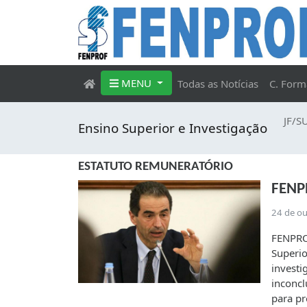
MENU
Todas as Notícias
C. Form
JF/S
Ensino Superior e Investigação
ESTATUTO REMUNERATÓRIO
FENP
24 de o
FENPROF
Superio
investi
inconcl
para pr