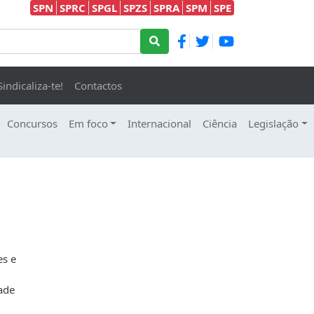
SPN
SPRC
SPGL
SPZS
SPRA
SPM
SPE
Sindicaliza-te!
Contactos
Concursos
Em foco
Internacional
Ciência
Legislação
es e
ade