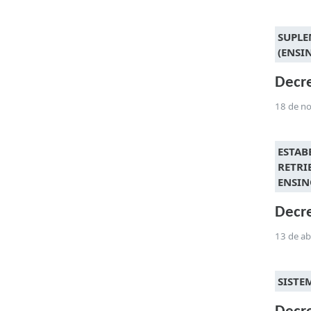
SUPLE
(ENSI
Decre
18 de n
ESTAB
RETRI
ENSIN
Decre
13 de ab
SISTE