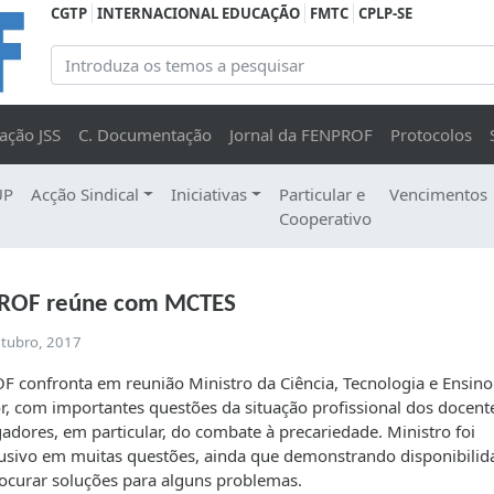
CGTP
INTERNACIONAL EDUCAÇÃO
FMTC
CPLP-SE
ação JSS
C. Documentação
Jornal da FENPROF
Protocolos
UP
Acção Sindical
Iniciativas
Particular e
Vencimentos
Cooperativo
ROF reúne com MCTES
utubro, 2017
 confronta em reunião Ministro da Ciência, Tecnologia e Ensino
r, com importantes questões da situação profissional dos docent
gadores, em particular, do combate à precariedade. Ministro foi
usivo em muitas questões, ainda que demonstrando disponibilid
ocurar soluções para alguns problemas.