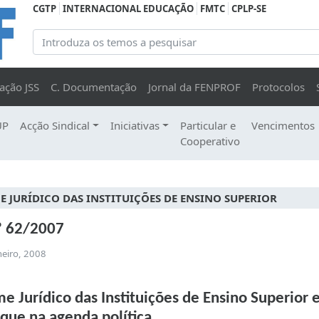
CGTP
INTERNACIONAL EDUCAÇÃO
FMTC
CPLP-SE
ação JSS
C. Documentação
Jornal da FENPROF
Protocolos
UP
Acção Sindical
Iniciativas
Particular e
Vencimentos
Cooperativo
E JURÍDICO DAS INSTITUIÇÕES DE ENSINO SUPERIOR
º 62/2007
neiro, 2008
e Jurídico das Instituições de Ensino Superior
que na agenda política