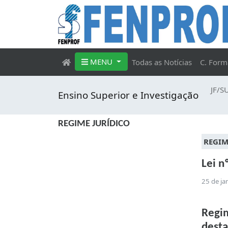
MENU
Todas as Notícias
C. Form
JF/S
Ensino Superior e Investigação
REGIME JURÍDICO
REGIM
Lei n
25 de ja
Regim
desta