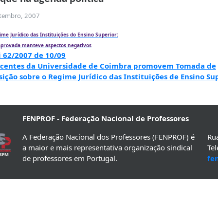
etembro, 2007
ime Jurídico das Instituições do Ensino Superior:
 aprovada manteve aspectos negativos
i 62/2007 de 10/09
centes da Universidade de Coimbra promovem Tomada de
sição sobre o Regime Jurídico das Instituições de Ensino Su
FENPROF - Federação Nacional de Professores
A Federação Nacional dos Professores (FENPROF) é
Rua
a maior e mais representativa organização sindical
Te
de professores em Portugal.
fe