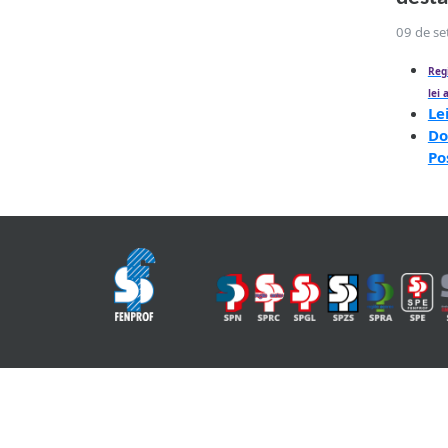
09 de s
Reg
lei
Le
Do
Po