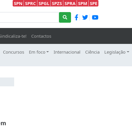
SPN
SPRC
SPGL
SPZS
SPRA
SPM
SPE
Sindicaliza-te!
Contactos
Concursos
Em foco
Internacional
Ciência
Legislação
 em