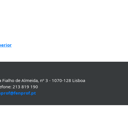
perior
 Fialho de Almeida, nº 3 - 1070-128 Lisboa
lefone: 213 819 190
nprof@fenprof.pt