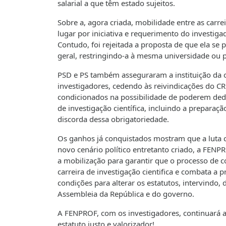
salarial a que têm estado sujeitos.
Sobre a, agora criada, mobilidade entre as carre
lugar por iniciativa e requerimento do investig
Contudo, foi rejeitada a proposta de que ela se 
geral, restringindo-a à mesma universidade ou p
PSD e PS também asseguraram a instituição da o
investigadores, cedendo às reivindicações do CR
condicionados na possibilidade de poderem dedi
de investigação científica, incluindo a preparaç
discorda dessa obrigatoriedade.
Os ganhos já conquistados mostram que a luta 
novo cenário político entretanto criado, a FENP
a mobilização para garantir que o processo de 
carreira de investigação cientifica e combata a p
condições para alterar os estatutos, intervindo, d
Assembleia da República e do governo.
A FENPROF, com os investigadores, continuará a 
estatuto justo e valorizador!