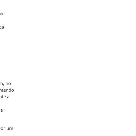
er
ca
m, no
antendo
nte a
da
 por um