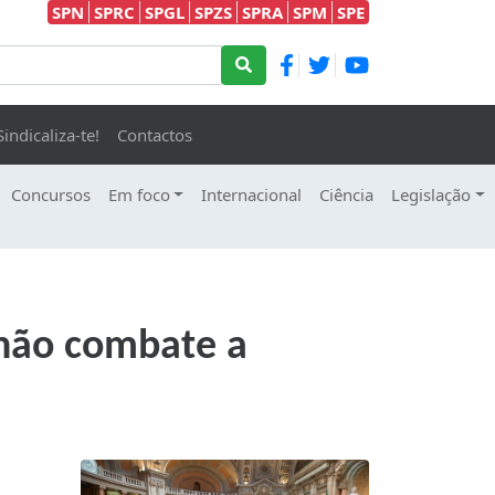
SPN
SPRC
SPGL
SPZS
SPRA
SPM
SPE
Sindicaliza-te!
Contactos
Concursos
Em foco
Internacional
Ciência
Legislação
 não combate a