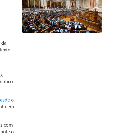
a da
texto.
o,
ntífico
desde o
anto em
es com
rante o