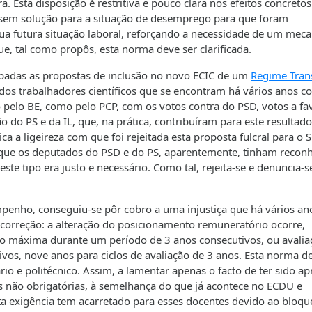
. Esta disposição é restritiva e pouco clara nos efeitos concreto
s sem solução para a situação de desemprego para que foram
ua futura situação laboral, reforçando a necessidade de um mec
ue, tal como propôs, esta norma deve ser clarificada.
badas as propostas de inclusão no novo ECIC de um
Regime Trans
dos trabalhadores científicos que se encontram há vários anos c
 pelo BE, como pelo PCP, com os votos contra do PSD, votos a fa
o do PS e da IL, que, na prática, contribuíram para este resultad
ca a ligeireza com que foi rejeitada esta proposta fulcral para o 
 que os deputados do PSD e do PS, aparentemente, tinham reconh
e tipo era justo e necessário. Como tal, rejeita-se e denuncia-s
mpenho, conseguiu-se pôr cobro a uma injustiça que há vários an
orreção: a alteração do posicionamento remuneratório ocorre,
o máxima durante um período de 3 anos consecutivos, ou avalia
vos, nove anos para ciclos de avaliação de 3 anos. Esta norma d
ário e politécnico. Assim, a lamentar apenas o facto de ter sido a
 não obrigatórias, à semelhança do que já acontece no ECDU e
a exigência tem acarretado para esses docentes devido ao bloqu