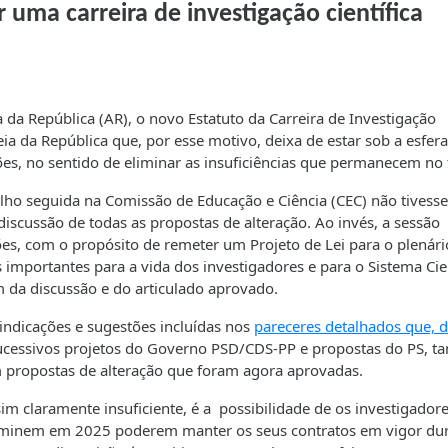
 uma carreira de investigação científica
da República (AR), o novo Estatuto da Carreira de Investigação
eia da República que, por esse motivo, deixa de estar sob a esfer
ções, no sentido de eliminar as insuficiências que permanecem no 
ho seguida na Comissão de Educação e Ciência (CEC) não tivesse
scussão de todas as propostas de alteração. Ao invés, a sessão
s, com o propósito de remeter um Projeto de Lei para o plenári
 importantes para a vida dos investigadores e para o Sistema Cie
 da discussão e do articulado aprovado.
indicações e sugestões incluídas nos
pareceres detalhados que, 
ucessivos projetos do Governo PSD/CDS-PP e propostas do PS, t
propostas de alteração que foram agora aprovadas.
m claramente insuficiente, é a possibilidade de os investigador
erminem em 2025 poderem manter os seus contratos em vigor du