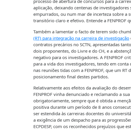
processo de abertura de concursos para a carreira
aplicação, deixando centenas de investigadore
empurrados, ou num mar de incerteza sobre a s
transitório claro e efetivo. Entende a FENPROF q
Também a lamentar o facto de terem sido chum
(RT) para integração na carreira de investigação
contratos precários no SCTN, apresentadas tanto
dois proponentes, do Livre e do CH, e a abstençã
negativo para os investigadores. A FENPROF criti
para a vida dos investigadores, tendo em conta
nas reuniões tidas com a FENPROF, que um RT dest
posicionamento final destes partidos.
Relativamente aos efeitos da avaliação do dese
FENPROF vinha denunciado e reclamando a sua c
obrigatoriamente, sempre que é obtida a mençã
positiva durante um período de 8 anos consecuti
ser estendida às carreiras docentes do universit
a exigência de um despacho para as progressões
ECPDESP, com os reconhecidos prejuízos que est