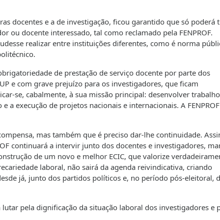
iras docentes e a de investigação, ficou garantido que só poderá t
ador ou docente interessado, tal como reclamado pela FENPROF.
pudesse realizar entre instituições diferentes, como é norma públi
olitécnico.
brigatoriedade de prestação de serviço docente por parte dos
UP e com grave prejuízo para os investigadores, que ficam
car-se, cabalmente, à sua missão principal: desenvolver trabalho
ão e a execução de projetos nacionais e internacionais. A FENPROF
compensa, mas também que é preciso dar-lhe continuidade. Assi
ROF continuará a intervir junto dos docentes e investigadores, m
construção de um novo e melhor ECIC, que valorize verdadeirame
recariedade laboral, não sairá da agenda reivindicativa, criando
esde já, junto dos partidos políticos e, no período pós-eleitoral, 
lutar pela dignificação da situação laboral dos investigadores e