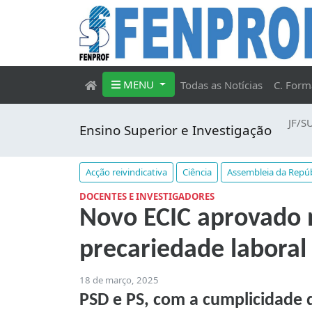
MENU
Todas as Notícias
C. Form
JF/S
Ensino Superior e Investigação
Acção reivindicativa
Ciência
Assembleia da Repúb
DOCENTES E INVESTIGADORES
Novo ECIC aprovado 
precariedade laboral
18 de março, 2025
PSD e PS, com a cumplicidade 