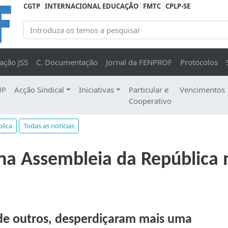
CGTP
INTERNACIONAL EDUCAÇÃO
FMTC
CPLP-SE
ação JSS
C. Documentação
Jornal da FENPROF
Protocolos
UP
Acção Sindical
Iniciativas
Particular e
Vencimentos
Cooperativo
lica
Todas as notícias
na Assembleia da República
de outros, desperdiçaram mais uma