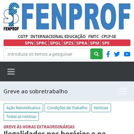
CGTP
INTERNACIONAL EDUCAÇÃO
FMTC
CPLP-SE
SPN
SPRC
SPGL
SPZS
SPRA
SPM
SPE
Greve ao sobretrabalho
Ação Reivindicativa
Condições de Trabalho
Notícias
Todas as notícias
GREVE ÀS HORAS EXTRAORDINÁRIAS