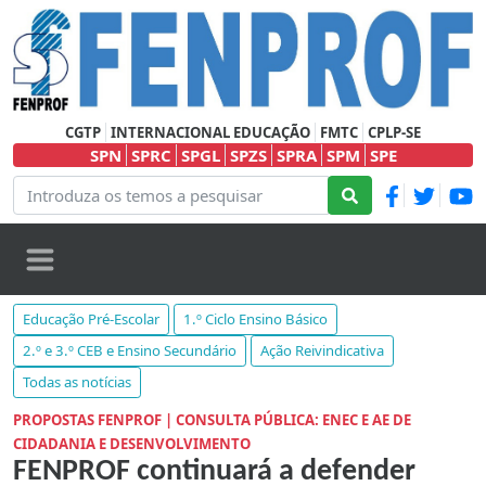
CGTP
INTERNACIONAL EDUCAÇÃO
FMTC
CPLP-SE
SPN
SPRC
SPGL
SPZS
SPRA
SPM
SPE
Educação Pré-Escolar
1.º Ciclo Ensino Básico
2.º e 3.º CEB e Ensino Secundário
Ação Reivindicativa
Todas as notícias
PROPOSTAS FENPROF | CONSULTA PÚBLICA: ENEC E AE DE
CIDADANIA E DESENVOLVIMENTO
FENPROF continuará a defender