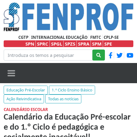
CGTP
INTERNACIONAL EDUCAÇÃO
FMTC
CPLP-SE
SPN
SPRC
SPGL
SPZS
SPRA
SPM
SPE
Educação Pré-Escolar
1.º Ciclo Ensino Básico
Ação Reivindicativa
Todas as notícias
CALENDÁRIO ESCOLAR
Calendário da Educação Pré-escolar
e do 1.º Ciclo é pedagógica e