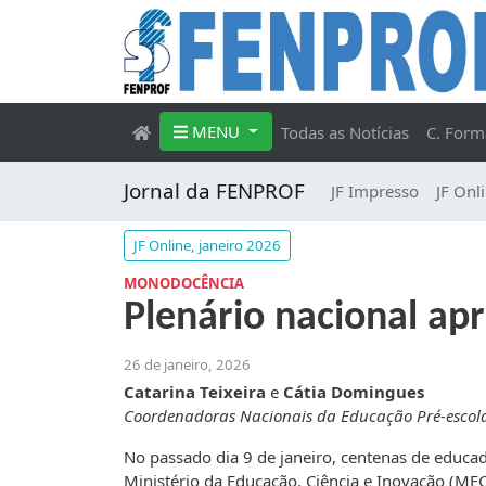
MENU
Todas as Notícias
C. Form
Jornal da FENPROF
JF Impresso
JF Onl
JF Online, janeiro 2026
MONODOCÊNCIA
Plenário nacional ap
26 de janeiro, 2026
Catarina Teixeira
e
Cátia Domingues
Coordenadoras Nacionais da Educação Pré-escola
No passado dia 9 de janeiro, centenas de educa
Ministério da Educação, Ciência e Inovação (M