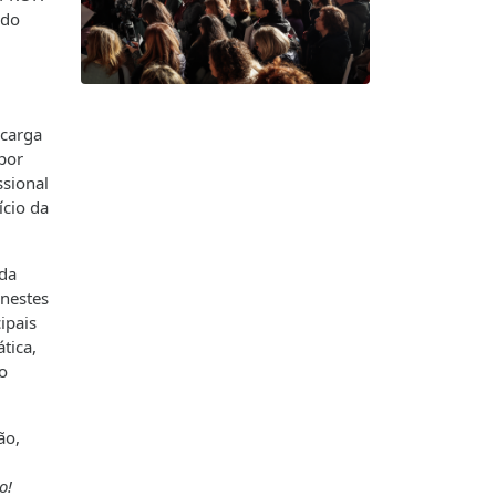
ado
ecarga
 por
ssional
ício da
 da
 nestes
ipais
tica,
o
ão,
o!