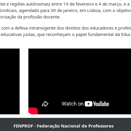
nte e regiões autónomas) entre 19 de fevereiro e 4 de março, e a
indicais, agendado para 30 de janeiro, em Lisboa, com o objetiv
orização da profissão docente.
om a defesa intransigente dos direitos dos educadores e profe
 educativas justas, que reconheçam o papel fundamental da Edu
FENPROF - Federação Nacional de Professores