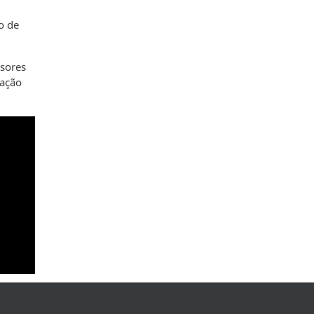
o de
ssores
cação