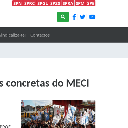
SPN
SPRC
SPGL
SPZS
SPRA
SPM
SPE
Sindicaliza-te!
Contactos
as concretas do MECI
NPROF.