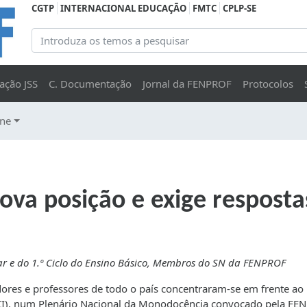
CGTP
INTERNACIONAL EDUCAÇÃO
FMTC
CPLP-SE
ação JSS
C. Documentação
Jornal da FENPROF
Protocolos
ine
rova posição e exige respost
r e do 1.º Ciclo do Ensino Básico, Membros do SN da FENPROF
dores e professores de todo o país concentraram-se em frente ao
ECI), num Plenário Nacional da Monodocência convocado pela FE