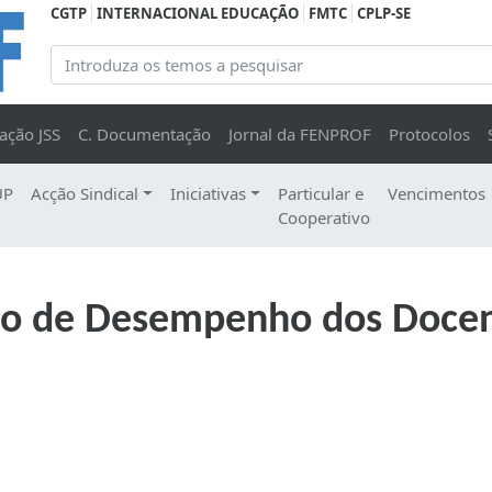
CGTP
INTERNACIONAL EDUCAÇÃO
FMTC
CPLP-SE
ação JSS
C. Documentação
Jornal da FENPROF
Protocolos
UP
Acção Sindical
Iniciativas
Particular e
Vencimentos
Cooperativo
ção de Desempenho dos Doce