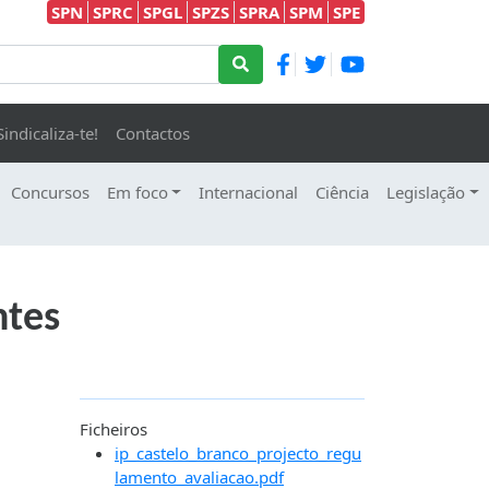
SPN
SPRC
SPGL
SPZS
SPRA
SPM
SPE
Sindicaliza-te!
Contactos
Concursos
Em foco
Internacional
Ciência
Legislação
ntes
Ficheiros
ip_castelo_branco_projecto_regu
lamento_avaliacao.pdf