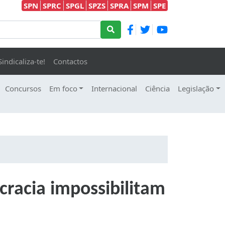
SPN
SPRC
SPGL
SPZS
SPRA
SPM
SPE
Sindicaliza-te!
Contactos
Concursos
Em foco
Internacional
Ciência
Legislação
racia impossibilitam