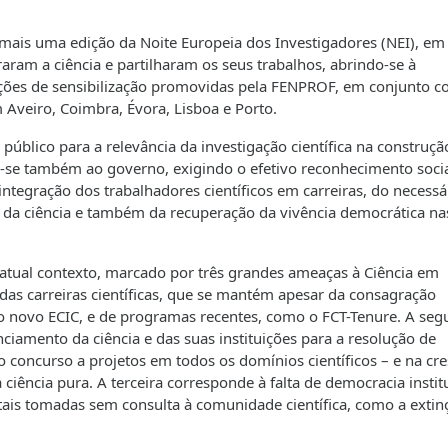
 mais uma edição da Noite Europeia dos Investigadores (NEI), em
braram a ciência e partilharam os seus
trabalhos, abrindo-se à
 ações de sensibilização promovidas pela FENPROF, em conjunto 
m Aveiro, Coimbra, Évora, Lisboa e Porto.
 público para a relevância da investigação científica na construçã
am-se também ao governo, exigindo o efetivo reconhecimento soci
 integração dos trabalhadores científicos em carreiras, do necessá
 da ciência e também da recuperação da vivência democrática na
o atual contexto, marcado por três grandes ameaças à Ciência em
as carreiras científicas
, que se mantém apesar da consagração
o novo ECIC, e de programas recentes, como o FCT
-Tenure
. A se
anciamento
da ciência e das suas instituições para a resolução de
 concurso a projetos em todos os domínios científicos – e na cr
ciência pura. A terceira corresponde à
falta de democracia instit
ais tomadas sem consulta à comunidade científica, como a extin