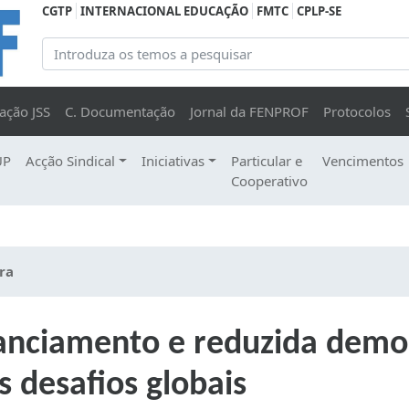
CGTP
INTERNACIONAL EDUCAÇÃO
FMTC
CPLP-SE
ação JSS
C. Documentação
Jornal da FENPROF
Protocolos
UP
Acção Sindical
Iniciativas
Particular e
Vencimentos
Cooperativo
ra
anciamento e reduzida democ
 desafios globais