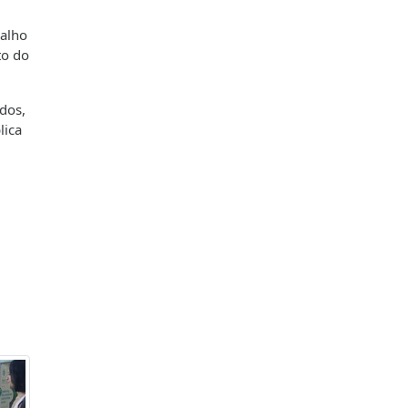
balho
to do
dos,
lica