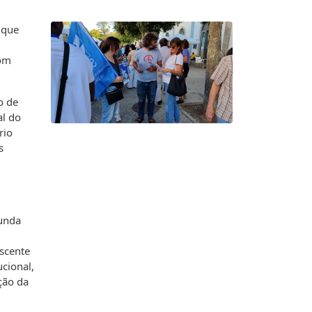
 que
com
o de
al do
rio
s
gunda
escente
ucional
,
ção da