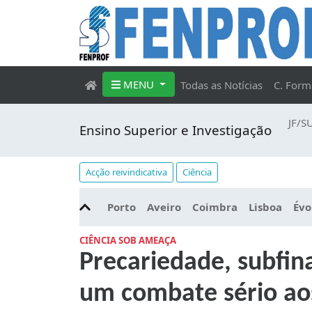
MENU
Todas as Notícias
C. Form
JF/S
Ensino Superior e Investigação
Acção reivindicativa
Ciência
Porto
Aveiro
Coimbra
Lisboa
Évo
CIÊNCIA SOB AMEAÇA
Precariedade, subfin
um combate sério aos