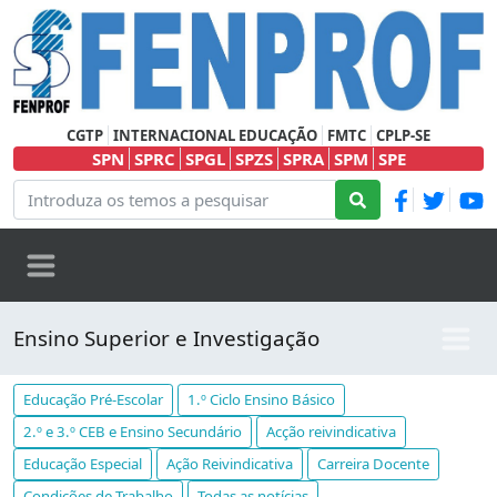
CGTP
INTERNACIONAL EDUCAÇÃO
FMTC
CPLP-SE
SPN
SPRC
SPGL
SPZS
SPRA
SPM
SPE
Ensino Superior e Investigação
Educação Pré-Escolar
1.º Ciclo Ensino Básico
2.º e 3.º CEB e Ensino Secundário
Acção reivindicativa
Educação Especial
Ação Reivindicativa
Carreira Docente
Condições de Trabalho
Todas as notícias