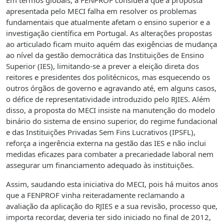
Em termos globais, a FENPROF considera que a proposta
apresentada pelo MECI falha em resolver os problemas
fundamentais que atualmente afetam o ensino superior e a
investigação científica em Portugal. As alterações propostas
ao articulado ficam muito aquém das exigências de mudança
ao nível da gestão democrática das Instituições de Ensino
Superior (IES), limitando-se a prever a eleição direta dos
reitores e presidentes dos politécnicos, mas esquecendo os
outros órgãos de governo e agravando até, em alguns casos,
o défice de representatividade introduzido pelo RJIES. Além
disso, a proposta do MECI insiste na manutenção do modelo
binário do sistema de ensino superior, do regime fundacional
e das Instituições Privadas Sem Fins Lucrativos (IPSFL),
reforça a ingerência externa na gestão das IES e não inclui
medidas eficazes para combater a precariedade laboral nem
assegurar um financiamento adequado às instituições.
Assim, saudando esta iniciativa do MECI, pois há muitos anos
que a FENPROF vinha reiteradamente reclamando a
avaliação da aplicação do RJIES e a sua revisão, processo que,
importa recordar, deveria ter sido iniciado no final de 2012,