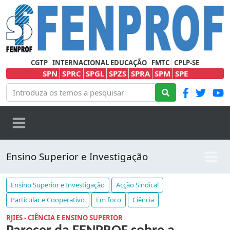
CGTP
INTERNACIONAL EDUCAÇÃO
FMTC
CPLP-SE
SPN
SPRC
SPGL
SPZS
SPRA
SPM
SPE
Ensino Superior e Investigação
Ensino Superior e Investigação
Acção Sindical
Particular e Cooperativo
Em foco
Ciência
RJIES - CIÊNCIA E ENSINO SUPERIOR