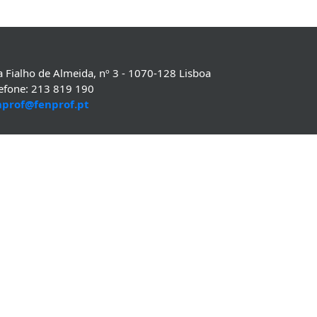
 Fialho de Almeida, nº 3 - 1070-128 Lisboa
lefone: 213 819 190
nprof@fenprof.pt