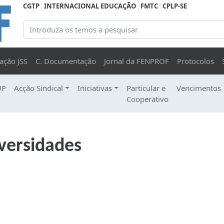
CGTP
INTERNACIONAL EDUCAÇÃO
FMTC
CPLP-SE
ação JSS
C. Documentação
Jornal da FENPROF
Protocolos
UP
Acção Sindical
Iniciativas
Particular e
Vencimentos
Cooperativo
versidades