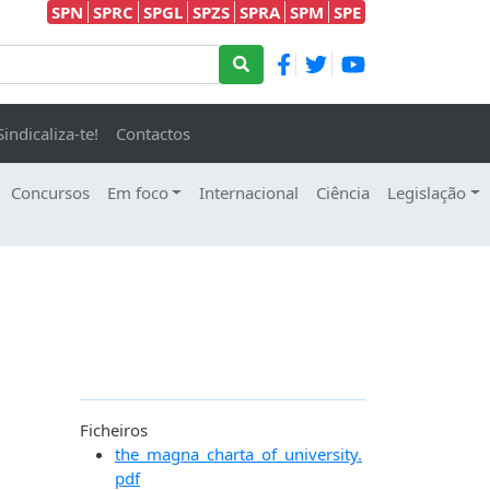
SPN
SPRC
SPGL
SPZS
SPRA
SPM
SPE
Sindicaliza-te!
Contactos
Concursos
Em foco
Internacional
Ciência
Legislação
Ficheiros
the_magna_charta_of_university.
pdf