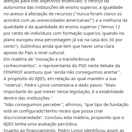
atenção para três objectivos essenciais: o reforço da
autonomia das instituições de ensino superior, a igualdade
no acesso à afectação de recursos ("nunca foram claros os
acordos com as universidades americanas?") e a melhoria da
qualidade e da quantidade do ensino superior ("temos 12
por cento de indivíduos com formação superior, quando no
plano europeu essa percentagem já vai na casa dos 30 por
cento"). Sublinhou ainda que tem que haver uma clara
aposta do País a nível cultural.
Em matéria de "inovação e a transferência de
conhecimentos", o representante do PSD neste debate da
FENPROF acentuou que "ainda não conseguimos acertar".
A propósito do RJIES, em relação ao qual mantém a sua
"reserva", Pedro Lynce comentaria a dado passo: "Mais
importante do que mexer nessa legislação, é a estabilidade
dentro das instituições."
"Não conseguimos perceber", afirmou, "que tipo de fundação
está ali configurado?tenho receio que possa criar
discricionariedade". Concluiu esta matéria, propondo que o
RJIES tenha uma avaliação periódica.
Quanto ao financiamento, Pedro Lynce identificou assim as