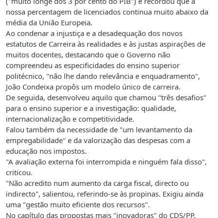
("muito longe dos 3 por cento do PIB") e recordou que a
nossa percentagem de licenciados continua muito abaixo da
média da União Europeia.
Ao condenar a injustiça e a desadequação dos novos
estatutos de Carreira às realidades e às justas aspirações de
muitos docentes, destacando que o Governo não
compreendeu as especificidades do ensino superior
politécnico, "não lhe dando relevância e enquadramento",
João Condeixa propôs um modelo único de carreira.
De seguida, desenvolveu aquilo que chamou "três desafios"
para o ensino superior e a investigação: qualidade,
internacionalização e competitividade.
Falou também da necessidade de "um levantamento da
empregabilidade" e da valorização das despesas com a
educação nos impostos.
"A avaliação externa foi interrompida e ninguém fala disso",
criticou.
"Não acredito num aumento da carga fiscal, directo ou
indirecto", salientou, referindo-se às propinas. Exigiu ainda
uma "gestão muito eficiente dos recursos".
No capítulo das propostas mais "inovadoras" do CDS/PP,