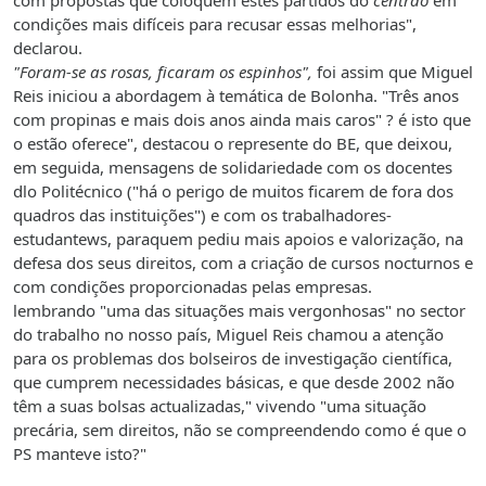
com propostas que coloquem estes partidos do
centrão
em
condições mais difíceis para recusar essas melhorias",
declarou.
"Foram-se as rosas, ficaram os espinhos",
foi assim que Miguel
Reis iniciou a abordagem à temática de Bolonha. "Três anos
com propinas e mais dois anos ainda mais caros" ? é isto que
o estão oferece", destacou o represente do BE, que deixou,
em seguida, mensagens de solidariedade com os docentes
dlo Politécnico ("há o perigo de muitos ficarem de fora dos
quadros das instituições") e com os trabalhadores-
estudantews, paraquem pediu mais apoios e valorização, na
defesa dos seus direitos, com a criação de cursos nocturnos e
com condições proporcionadas pelas empresas.
lembrando "uma das situações mais vergonhosas" no sector
do trabalho no nosso país, Miguel Reis chamou a atenção
para os problemas dos bolseiros de investigação científica,
que cumprem necessidades básicas, e que desde 2002 não
têm a suas bolsas actualizadas," vivendo "uma situação
precária, sem direitos, não se compreendendo como é que o
PS manteve isto?"