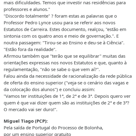
mais dificuldades. Temos que investir nas residências para
professores e alunos."
"Discordo totalmente" ? foram estas as palavras que o
Professor Pedro Lynce usou para se referir aos novos
Estatutos de Carreira. Estes documento, realçou, "estão em
sintonia com os quatro anos e meio de governação.". E
noutra passagem: "Tirou-se ao Ensino e deu-se à Ciência".
"Estão fora da realidade".
Afirmou também que "terão que se equilibrar" muitas das
orientações expressas nos novos Estatutos e que, quanto à
regulamentação, "não se sabe o que vem aí?".
Falou ainda da necessidade de racionalização da rede pública
de oferta do ensino superior ("veja-se o cenário das vagas e
da colocação dos alunos") e concluiu assim:
"Vamos ter instituições de 1ª, de 2ª e de 3ª. Depois quero ver
quem é que vai dizer quem são as instituições de 2ª e de 3ª?
O mercado vai ser duro!".
Miguel Tiago (PCP):
Pela saída de Portugal do Processo de Bolonha,
por um ensino superior gratuito