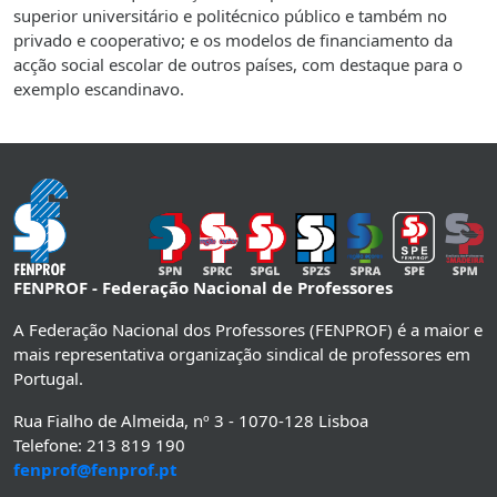
superior universitário e politécnico público e também no
privado e cooperativo; e os modelos de financiamento da
acção social escolar de outros países, com destaque para o
exemplo escandinavo.
FENPROF - Federação Nacional de Professores
A Federação Nacional dos Professores (FENPROF) é a maior e
mais representativa organização sindical de professores em
Portugal.
Rua Fialho de Almeida, nº 3 - 1070-128 Lisboa
Telefone: 213 819 190
fenprof@fenprof.pt