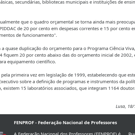
ásicas, secundárias, bibliotecas municipais e instituições de ensi
igualmente que o quadro orçamental se torna ainda mais preocup
o PIDDAC de 20 por cento em despesas correntes e 15 por cento 
çamentos de funcionamento".
am a quase duplicação do orçamento para o Programa Ciência Viva
 fiquem 20 por cento abaixo das do orçamento inicial de 2002, 
ara equipamento científico.
o pela primeira vez em legislação de 1999, estabelecendo que est
ecutivo sobre a definição de programas e instrumentos da polít
o, existem 15 laboratórios associados, que integram 1164 doutor
Lusa, 18/
FENPROF - Federação Nacional de Professores
A Federação Nacional dos Professores (FENPROF) é
Rua