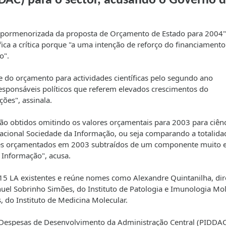
DDAC) para o sector, acusando o Governo 
 pormenorizada da proposta de Orçamento de Estado para 2004"
fica a crítica porque "a uma intenção de reforço do financiamento
o".
e do orçamento para actividades científicas pelo segundo ano
esponsáveis políticos que referem elevados crescimentos do
ões", assinala.
ão obtidos omitindo os valores orçamentais para 2003 para ciênc
cional Sociedade da Informação, ou seja comparando a totalida
res orçamentados em 2003 subtraídos de um componente muito 
Informação", acusa.
 15 LA existentes e reúne nomes como Alexandre Quintanilha, dir
anuel Sobrinho Simões, do Instituto de Patologia e Imunologia Mo
 do Instituto de Medicina Molecular.
Despesas de Desenvolvimento da Administração Central (PIDDAC