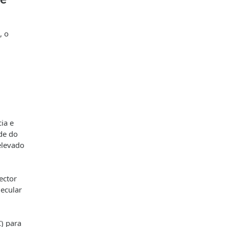
de
, o
ia e
de do
elevado
ector
lecular
) para