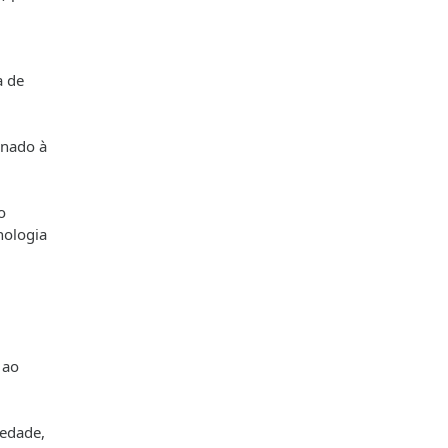
a de
inado à
o
nologia
 ao
iedade,