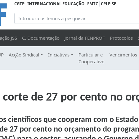
CGTP
INTERNACIONAL EDUCAÇÃO
FMTC
CPLP-SE
ação JSS
C. Documentação
Jornal da FENPROF
Protocolos
UP
Acção Sindical
Iniciativas
Particular e
Vencimentos
Cooperativo
m corte de 27 por cento no o
ios científicos que cooperam com o Estado
te de 27 por cento no orçamento do progra