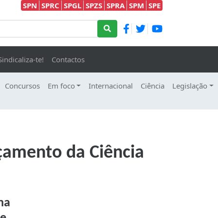
SPN
SPRC
SPGL
SPZS
SPRA
SPM
SPE
Sindicaliza-te!
Contactos
Concursos
Em foco
Internacional
Ciência
Legislação
rçamento da Ciência
ma