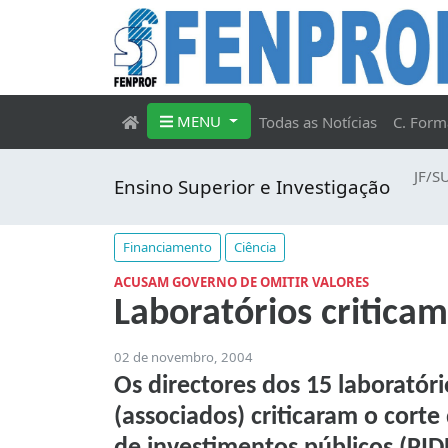
MENU
Todas as Notícias
C. Form
JF/S
Ensino Superior e Investigação
Financiamento
Ciência
ACUSAM GOVERNO DE OMITIR VALORES
Laboratórios critica
02 de novembro, 2004
Os directores dos 15 laboratór
(associados) criticaram o cor