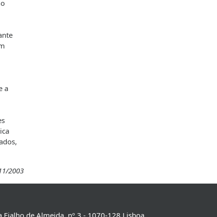
no
ante
em
,
e a
es
ica
ados,
11/2003
 Fialho de Almeida, nº 3 - 1070-128 Lisboa