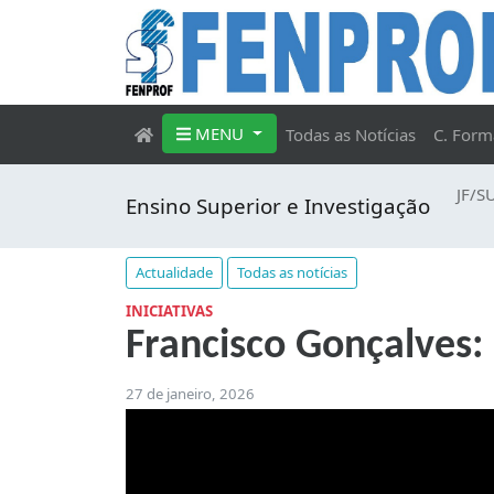
MENU
Todas as Notícias
C. Form
JF/S
Ensino Superior e Investigação
Actualidade
Todas as notícias
INICIATIVAS
Francisco Gonçalves: 
27 de janeiro, 2026