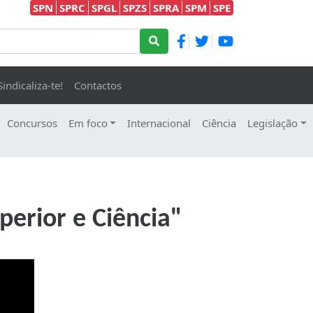
SPN
SPRC
SPGL
SPZS
SPRA
SPM
SPE
Sindicaliza-te!
Contactos
Concursos
Em foco
Internacional
Ciência
Legislação
perior e Ciência"