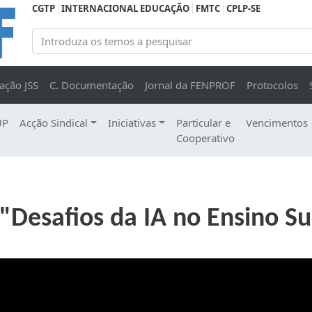
CGTP
INTERNACIONAL EDUCAÇÃO
FMTC
CPLP-SE
ação JSS
C. Documentação
Jornal da FENPROF
Protocolos
UP
Acção Sindical
Iniciativas
Particular e
Vencimentos
Cooperativo
"Desafios da IA no Ensino Su