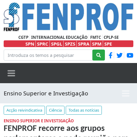
CGTP
INTERNACIONAL EDUCAÇÃO
FMTC
CPLP-SE
SPN
SPRC
SPGL
SPZS
SPRA
SPM
SPE
Ensino Superior e Investigação
Acção reivindicativa
Ciência
Todas as notícias
ENSINO SUPERIOR E INVESTIGAÇÃO
FENPROF recorre aos grupos