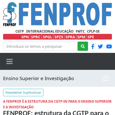
CGTP
INTERNACIONAL EDUCAÇÃO
FMTC
CPLP-SE
SPN
SPRC
SPGL
SPZS
SPRA
SPM
SPE
Ensino Superior e Investigação
Newsletter SupNotícias
A FENPROF É A ESTRUTURA DA CGTP-IN PARA O ENSINO SUPERIOR
E A INVESTIGAÇÃO
FENPROF: estrutura da CGTP para o