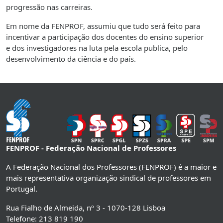
progressão nas carreiras.
Em nome da FENPROF, assumiu que tudo será feito para
incentivar a participação dos docentes do ensino superior
e dos investigadores na luta pela escola publica, pelo
desenvolvimento da ciência e do país.
FENPROF - Federação Nacional de Professores
A Federação Nacional dos Professores (FENPROF) é a maior e
mais representativa organização sindical de professores em
Portugal.
Rua Fialho de Almeida, nº 3 - 1070-128 Lisboa
Telefone: 213 819 190