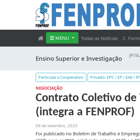
MENU
Todas as Notícias
C. Form
JF/S
Ensino Superior e Investigação
Particular e Cooperativo
Privado: EPC / EP / EAE / I
NEGOCIAÇÃO
Contrato Coletivo de
(integra a FENPROF)
09 de setembro, 2025
Foi publicado no Boletim de Trabalho e Emprego