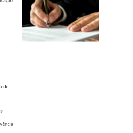
licação
ro de
es
vência