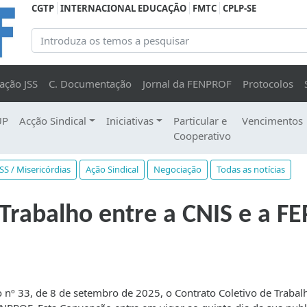
CGTP
INTERNACIONAL EDUCAÇÃO
FMTC
CPLP-SE
ação JSS
C. Documentação
Jornal da FENPROF
Protocolos
UP
Acção Sindical
Iniciativas
Particular e
Vencimentos
Cooperativo
PSS / Misericórdias
Ação Sindical
Negociação
Todas as notícias
 Trabalho entre a CNIS e a F
 nº 33, de 8 de setembro de 2025, o Contrato Coletivo de Trabal