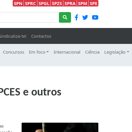
SPN
SPRC
SPGL
SPZS
SPRA
SPM
SPE
Sindicaliza-te!
Contactos
Concursos
Em foco
Internacional
Ciência
Legislação
EPCES e outros
ho