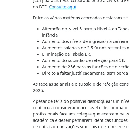
(CCT) para as IPSS, celebrado entre a CNIS e a 
no BTE.
Consulte aqui
.
Entre as várias matérias acordadas destacam-se 
Alteração do Nível 5 para o Nível 4 da Tab
infância;
Aumento dos níveis de ingresso na carrei
Aumentos salariais de 2,5 % nos restantes ní
Eliminação da Tabela B-5;
Aumento do subsídio de refeição para 5€;
Aumento de 25€ para as funções de direção
Direito a faltar justificadamente, sem perd
As tabelas salariais e o subsídio de refeição co
2025.
Apesar de ter sido possível desbloquear um nív
continua a considerar inaceitável e discriminató
profissionais face aos colegas que exercem na 
académica e desempenharem idênticas funções.
de outras organizações sindicais que, em sede 