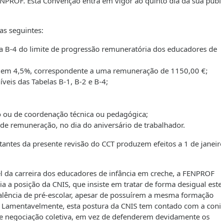
FENPROF. Esta Convenção entra em vigor ao quinto dia da sua pub
as seguintes:
ela B-4 do limite de progressão remuneratória dos educadores de
ra em 4,5%, correspondente a uma remuneração de 1150,00 €;
veis das Tabelas B-1, B-2 e B-4;
 ou de coordenação técnica ou pedagógica;
a de remuneração, no dia do aniversário de trabalhador.
nstantes da presente revisão do CCT produzem efeitos a 1 de janei
el da carreira dos educadores de infância em creche, a FENPROF
ria a posição da CNIS, que insiste em tratar de forma desigual est
valência de pré-escolar, apesar de possuírem a mesma formação
 Lamentavelmente, esta postura da CNIS tem contado com a coni
de negociação coletiva, em vez de defenderem devidamente os