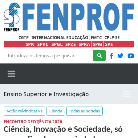
CGTP
INTERNACIONAL EDUCAÇÃO
FMTC
CPLP-SE
SPN
SPRC
SPGL
SPZS
SPRA
SPM
SPE
Ensino Superior e Investigação
Acção reivindicativa
Ciência
Todas as notícias
ENCONTRO DEC(I)ÊNCIA 2026
Ciência, Inovação e Sociedade, só