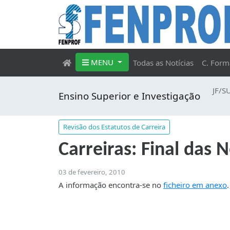
MENU
Todas as Notícias
C. Form
JF/S
Ensino Superior e Investigação
Revisão dos Estatutos de Carreira
Carreiras: Final da
03 de fevereiro, 2010
A informação encontra-se no
ficheiro em anexo
.