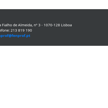
 Fialho de Almeida, nº 3 - 1070-128 Lisboa
lefone: 213 819 190
nprof@fenprof.pt