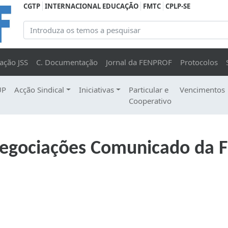
CGTP
INTERNACIONAL EDUCAÇÃO
FMTC
CPLP-SE
ação JSS
C. Documentação
Jornal da FENPROF
Protocolos
UP
Acção Sindical
Iniciativas
Particular e
Vencimentos
Cooperativo
s Negociações Comunicado da