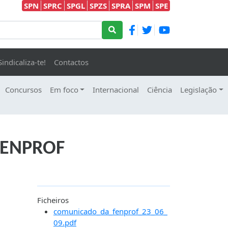
SPN
SPRC
SPGL
SPZS
SPRA
SPM
SPE
Sindicaliza-te!
Contactos
Concursos
Em foco
Internacional
Ciência
Legislação
 FENPROF
Ficheiros
comunicado_da_fenprof_23_06_
09.pdf