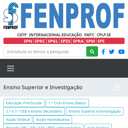
CGTP
INTERNACIONAL EDUCAÇÃO
FMTC
CPLP-SE
SPN
SPRC
SPGL
SPZS
SPRA
SPM
SPE
Ensino Superior e Investigação
Educação Pré-Escolar
1.º Ciclo Ensino Básico
2.º e 3.º CEB e Ensino Secundário
Ensino Superior e Investigação
Acção Sindical
Acção reivindicativa
Privado: EPC / EP / EAE / IPSS / Misericórdias
Ação Sindical