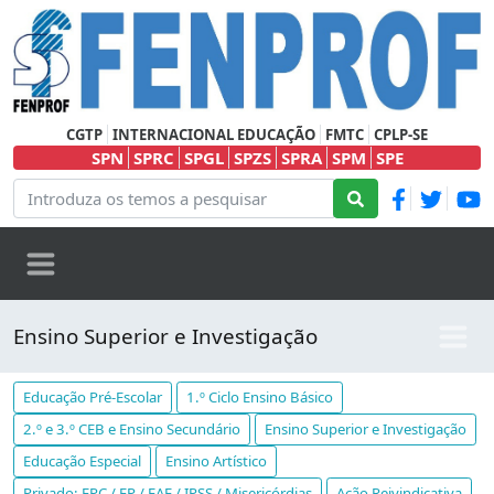
CGTP
INTERNACIONAL EDUCAÇÃO
FMTC
CPLP-SE
SPN
SPRC
SPGL
SPZS
SPRA
SPM
SPE
Ensino Superior e Investigação
Educação Pré-Escolar
1.º Ciclo Ensino Básico
2.º e 3.º CEB e Ensino Secundário
Ensino Superior e Investigação
Educação Especial
Ensino Artístico
Privado: EPC / EP / EAE / IPSS / Misericórdias
Ação Reivindicativa