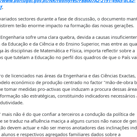
//www.portugal.gov.pt/NR/rdonlyres/FBB007A2-2191-49A5-8C82-
f
.
 variados sectores durante a fase de discussão, o documento ma
sistirem terão enorme impacto na formação das novas gerações.
genharia sofre uma clara quebra, devida a causas insuficient
 da Educação e da Ciência e do Ensino Superior, mas entre as qua
s disciplinas de Matemática e Física, importa reflectir sobre a
s que tutelam a Educação no perfil dos quadros de que o País va
 de licenciados nas áreas da Engenharia e das Ciências Exactas,
o modelo económico de produção centrado no factor "mão-de-obra b
ue tomar medidas pro-activas que induzam a procura dessas área
 formação são estratégicas, constituindo indicadores necessários 
dutividade.
mais não é do que confiar a terceiros a condução da política de
se traduz na afluência maciça a alguns cursos não nasce de ge
ção devem actuar e não ser meros anotadores das inclinações in
lunos e respectivos agregados familiares dados sobre a