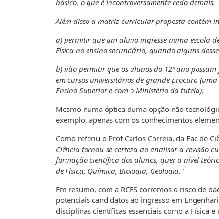
básico, o que é incontroversamente cedo demais.
Além disso a matriz curricular proposta contém i
a)
permitir que um aluno ingresse numa escola de
Física no ensino secundário, quando alguns desses 
b)
não permitir que os alunos do 12º ano possam f
em cursos universitários de grande procura (uma 
Ensino Superior e com o Ministério da tutela);
Mesmo numa óptica duma opção não tecnológica,
exemplo, apenas com os conhecimentos elementa
Como referiu o Prof Carlos Correia, da Fac de C
Ciência tornou-se certeza ao analisar a revisão 
formação científica dos alunos, quer a nível teór
de Física, Química, Biologia, Geologia."
Em resumo, com a RCES corremos o risco de daq
potenciais candidatos ao ingresso em Engenha
disciplinas científicas essenciais como a Física