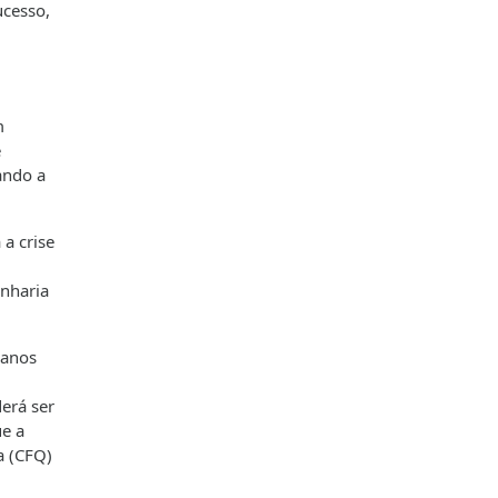
ucesso,
m
e
ando a
 a crise
enharia
 anos
erá ser
ue a
a (CFQ)