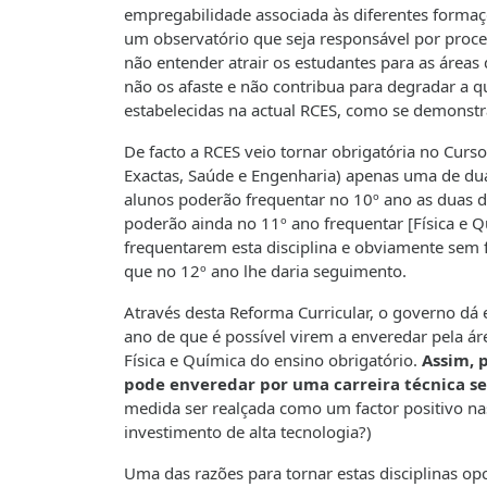
empregabilidade associada às diferentes formaçõe
um observatório que seja responsável por proces
não entender atrair os estudantes para as áreas
não os afaste e não contribua para degradar a q
estabelecidas na actual RCES, como se demonst
De facto a RCES veio tornar obrigatória no Curso
Exactas, Saúde e Engenharia) apenas uma de duas 
alunos poderão frequentar no 10º ano as duas di
poderão ainda no 11º ano frequentar [Física e Q
frequentarem esta disciplina e obviamente sem 
que no 12º ano lhe daria seguimento.
Através desta Reforma Curricular, o governo dá
ano de que é possível virem a enveredar pela á
Física e Química do ensino obrigatório.
Assim, 
pode enveredar por uma carreira técnica 
medida ser realçada como um factor positivo na
investimento de alta tecnologia?)
Uma das razões para tornar estas disciplinas opc