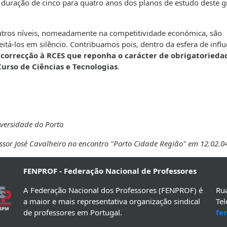
 duração de cinco para quatro anos dos planos de estudo deste g
outros níveis, nomeadamente na competitividade económica, são
á-los em silêncio. Contribuamos pois, dentro da esfera de influ
correcção à RCES que reponha o carácter de obrigatorieda
 Curso de Ciências e Tecnologias
.
versidade do Porto
essor José Cavalheiro no encontro "Porto Cidade Região" em 12.02.0
FENPROF - Federação Nacional de Professores
A Federação Nacional dos Professores (FENPROF) é
Rua
a maior e mais representativa organização sindical
Te
de professores em Portugal.
fe