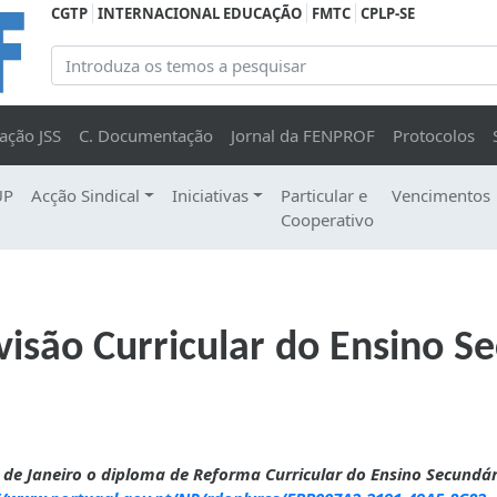
CGTP
INTERNACIONAL EDUCAÇÃO
FMTC
CPLP-SE
ação JSS
C. Documentação
Jornal da FENPROF
Protocolos
UP
Acção Sindical
Iniciativas
Particular e
Vencimentos
Cooperativo
isão Curricular do Ensino S
 de Janeiro o diploma de Reforma Curricular do Ensino Secundár