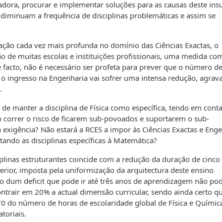
adora, procurar e implementar soluções para as causas deste ins
diminuam a frequência de disciplinas problemáticas e assim se
ção cada vez mais profunda no domínio das Ciências Exactas, o
 de muitas escolas e instituições profissionais, uma medida co
de facto, não é necessário ser profeta para prever que o número d
 o ingresso na Engenharia vai sofrer uma intensa redução, agrav
.
de manter a disciplina de Física como específica, tendo em conta
 correr o risco de ficarem sub-povoados e suportarem o sub-
exigência? Não estará a RCES a impor às Ciências Exactas e Eng
itando as disciplinas específicas à Matemática?
plinas estruturantes coincide com a redução da duração de cinco
rior, imposta pela uniformização da arquitectura deste ensino
 dum deficit que pode ir até três anos de aprendizagem não pod
ntrair em 20% a actual dimensão curricular, sendo ainda certo q
0 do número de horas de escolaridade global de Física e Químic
toriais.