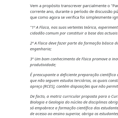
Vem a propósito transcrever parcialmente o "Par
corrente ano, durante o período de discussão 
que como agora se verifica foi simplesmente ig
"1º A Física, nas suas vertentes teórica, experime
cidadão comum por constituir a base das actuais 
2º A Física deve fazer parte da formação básica d
engenharia;
3º Um bom conhecimento de Física promove a inov
produtividade;
É preocupante a deficiente preparação científic
que não seguem estudos terciários, os quais con
apreço [RCES], contém disposições que não permit
De facto, a matriz curricular proposta para o Curs
Biologia e Geologia do núcleo de disciplinas obri
só empobrece a formação científica dos estudant
de acesso ao ensino superior, obriga os estudante