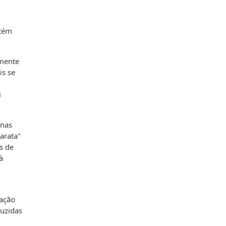
ntém
emente
is se
i
 nas
arata"
s de
à
ração
duzidas