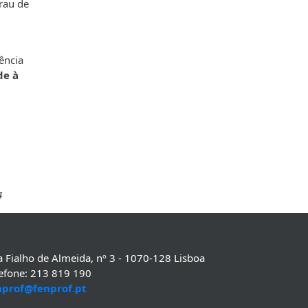
rau de
ência
de à
4
 Fialho de Almeida, nº 3 - 1070-128 Lisboa
lefone: 213 819 190
nprof@fenprof.pt