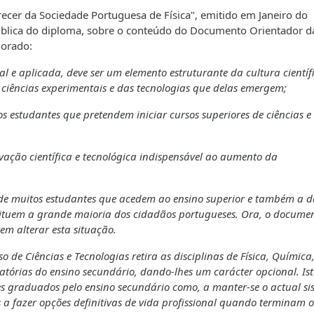
ecer da Sociedade Portuguesa de Física", emitido em Janeiro do
pública do diploma, sobre o conteúdo do Documento Orientador d
norado:
ntal e aplicada, deve ser um elemento estruturante da cultura científ
ciências experimentais e das tecnologias que delas emergem;
os estudantes que pretendem iniciar cursos superiores de ciências e
ação científica e tecnológica indispensável ao aumento da
a de muitos estudantes que acedem ao ensino superior e também a 
stituem a grande maioria dos cidadãos portugueses. Ora, o docume
em alterar esta situação.
o de Ciências e Tecnologias retira as disciplinas de Física, Química
gatórias do ensino secundário, dando-lhes um carácter opcional. Is
es graduados pelo ensino secundário como, a manter-se o actual s
s a fazer opções definitivas de vida profissional quando terminam o