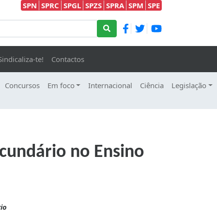
SPN
SPRC
SPGL
SPZS
SPRA
SPM
SPE
Sindicaliza-te!
Contactos
Concursos
Em foco
Internacional
Ciência
Legislação
ecundário no Ensino
io