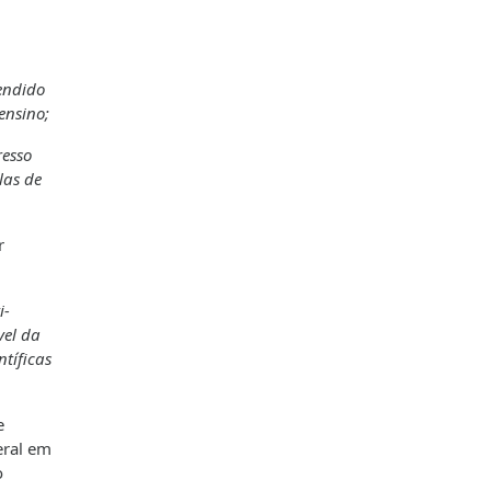
endido
ensino;
resso
las de
r
i-
vel da
tíficas
e
eral em
o