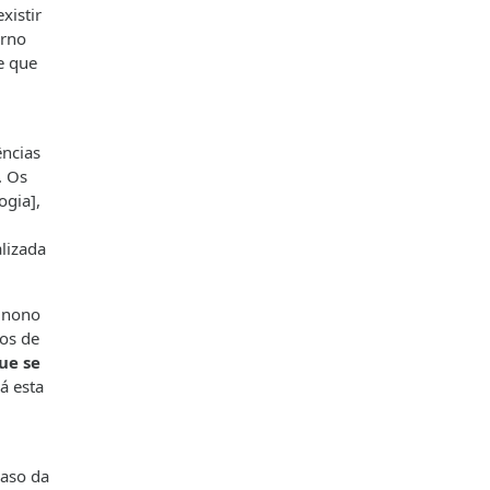
xistir
erno
e que
ências
. Os
ogia],
lizada
o nono
os de
ue se
rá esta
caso da