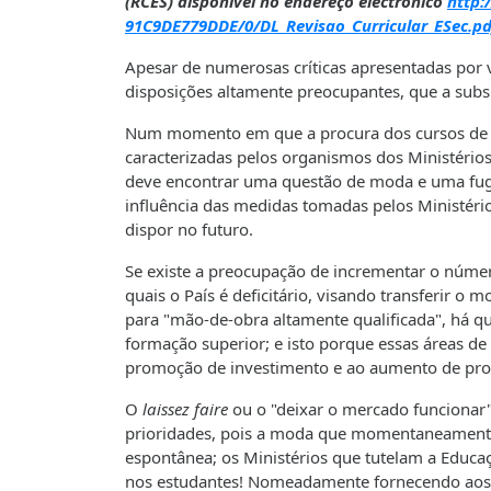
(RCES) disponível no endereço electrónico
http:
91C9DE779DDE/0/DL_Revisao_Curricular_ESec.pd
Apesar de numerosas críticas apresentadas por
disposições altamente preocupantes, que a sub
Num momento em que a procura dos cursos de En
caracterizadas pelos organismos dos Ministérios
deve encontrar uma questão de moda e uma fuga à
influência das medidas tomadas pelos Ministério
dispor no futuro.
Se existe a preocupação de incrementar o número
quais o País é deficitário, visando transferir 
para "mão-de-obra altamente qualificada", há q
formação superior; e isto porque essas áreas de
promoção de investimento e ao aumento de pro
O
laissez faire
ou o "deixar o mercado funcionar" 
prioridades, pois a moda que momentaneamente 
espontânea; os Ministérios que tutelam a Educa
nos estudantes! Nomeadamente fornecendo aos a