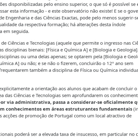
s disponibilizadas pelo ensino superior, o que só é possível se e
sar esta informação - e este observatório não existe! E se o gov
 de Engenharia e das Ciências Exactas, pode pelo menos sugerir-s
ualidade da respectiva formação; há alterações desta índole
ra em seguida.
 de Ciências e Tecnologias (aquele que permite o ingresso nas Ci
disciplinas bienais: [Física e Química A] e [Biologia e Geologia]
sciplinas ou uma delas apenas; se optarem pela [Biologia e Geol
uímica A] ou não; e se não o fizerem, concluirão o 12º ano sem
frequentarem também a disciplina de Física ou Química individua
 explicitamente a orientação aos alunos que acabam de concluir 
rea das Ciências e Tecnologias sem aprofundarem os conheciment
por via administrativa, passa a considerar-se oficialmente q
sem conhecimentos em áreas estruturantes fundamentais
(i
s acções de promoção de Portugal como um local atractivo de
ionais poderá ser a elevada taxa de insucesso, em particular no 