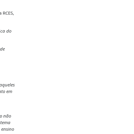
a RCES,
ica do
 de
daqueles
nto em
,
to não
istema
 ensino