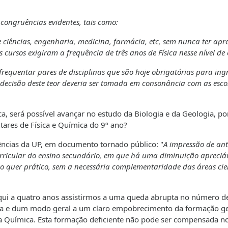
ncongruências evidentes, tais como:
 ciências, engenharia, medicina, farmácia, etc, sem nunca ter apr
cursos exigiram a frequência de três anos de Física nesse nível de 
requentar pares de disciplinas que são hoje obrigatórias para ing
decisão deste teor deveria ser tomada em consonância com as esco
 será possível avançar no estudo da Biologia e da Geologia, po
res de Física e Química do 9º ano?
iências da UP, em documento tornado público: "
A impressão de ant
curricular do ensino secundário, em que há uma diminuição apreciá
ico quer prático, sem a necessária complementaridade das áreas cien
ui a quatro anos assistirmos a uma queda abrupta no número d
ria e dum modo geral a um claro empobrecimento da formação g
 e a Química. Esta formação deficiente não pode ser compensada n