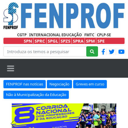
CGTP
INTERNACIONAL EDUCAÇÃO
FMTC
CPLP-SE
SPN
SPRC
SPGL
SPZS
SPRA
SPM
SPE
FENPROF nas notícias
Negociação
Greves em curso
Não à Municipalização da Educação
Anterior
Seguin