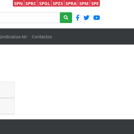
SPN
SPRC
SPGL
SPZS
SPRA
SPM
SPE
Sindicaliza-te!
Contactos