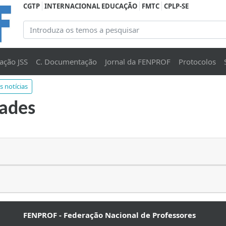
CGTP
INTERNACIONAL EDUCAÇÃO
FMTC
CPLP-SE
ação JSS
C. Documentação
Jornal da FENPROF
Protocolos
s notícias
dades
FENPROF - Federação Nacional de Professores