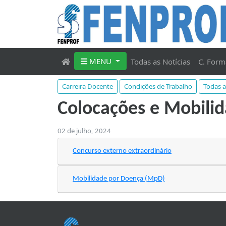
MENU
Todas as Notícias
C. Form
Carreira Docente
Condições de Trabalho
Todas a
Colocações e Mobili
02 de julho, 2024
Concurso externo extraordinário
Mobilidade por Doença (MpD)