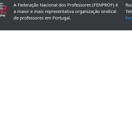
A Federação Nacional dos Professores (FENPROF) é
Rua
a maior e mais representativa organização sindical
Te
de professores em Portugal.
fe