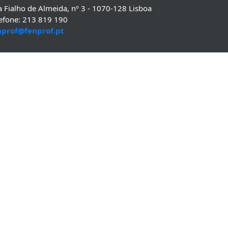
 Fialho de Almeida, nº 3 - 1070-128 Lisboa
lefone: 213 819 190
nprof@fenprof.pt