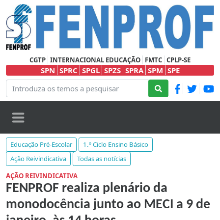
CGTP
INTERNACIONAL EDUCAÇÃO
FMTC
CPLP-SE
SPN
SPRC
SPGL
SPZS
SPRA
SPM
SPE
Educação Pré-Escolar
1.º Ciclo Ensino Básico
Ação Reivindicativa
Todas as notícias
AÇÃO REIVINDICATIVA
FENPROF realiza plenário da
monodocência junto ao MECI a 9 de