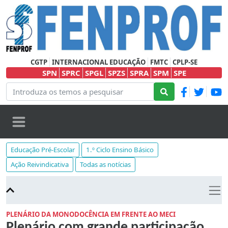
CGTP
INTERNACIONAL EDUCAÇÃO
FMTC
CPLP-SE
SPN
SPRC
SPGL
SPZS
SPRA
SPM
SPE
Educação Pré-Escolar
1.º Ciclo Ensino Básico
Ação Reivindicativa
Todas as notícias
PLENÁRIO DA MONODOCÊNCIA EM FRENTE AO MECI
Plenário com grande participação