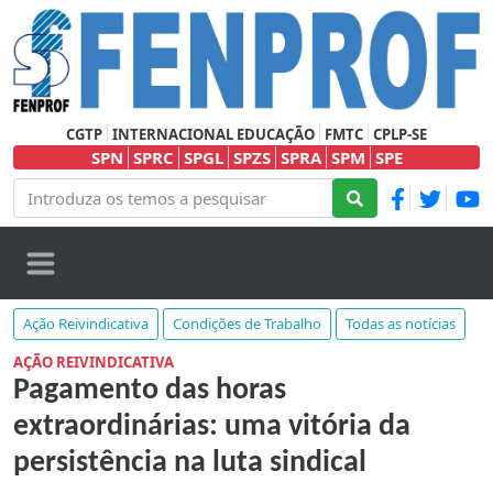
CGTP
INTERNACIONAL EDUCAÇÃO
FMTC
CPLP-SE
SPN
SPRC
SPGL
SPZS
SPRA
SPM
SPE
Ação Reivindicativa
Condições de Trabalho
Todas as notícias
AÇÃO REIVINDICATIVA
Pagamento das horas
extraordinárias: uma vitória da
persistência na luta sindical