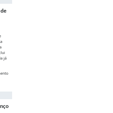
 de
e
ta
a
lui
a já
mento
anço