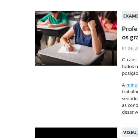
EXAME
Profe
os gr
01 de ju
O caos 
todos n
posição
A
minu
trabalh
sentido
as cond
desenv
VISEU