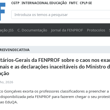
CGTP
INTERNACIONAL EDUCAÇÃO
FMTC
CPLP-SE
ação JSS
C. Documentação
Jornal da FENPROF
Protocolos
REIVINDICATIVA
tários-Gerais da FENPROF sobre o caos nos ex
nais e as declarações inaceitáveis do Ministro 
ação
lho, 2026
co Gonçalves exorta os professores classificadores a preencher a
disponibilizada pela FENPROF para fazerem chegar o seu protest
 ao EduQA.