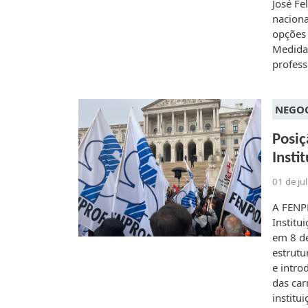
José Fe
naciona
opções 
Medidas
profess
NEGO
Posiç
Insti
01 de ju
A FENPR
Institu
em 8 de
estrutu
e intro
das car
institu