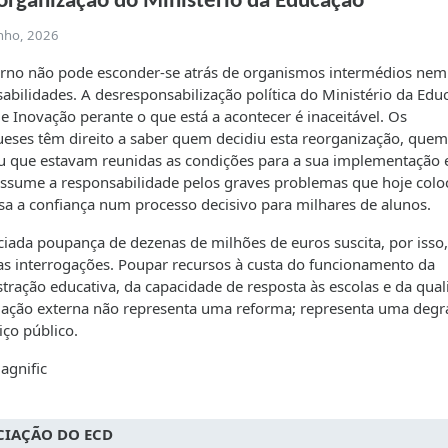
organização do Ministério da Educação
unho, 2026
no não pode esconder-se atrás de organismos intermédios nem 
abilidades. A desresponsabilização política do Ministério da Edu
 e Inovação perante o que está a acontecer é inaceitável. Os
eses têm direito a saber quem decidiu esta reorganização, quem
u que estavam reunidas as condições para a sua implementação 
ssume a responsabilidade pelos graves problemas que hoje col
a a confiança num processo decisivo para milhares de alunos.
iada poupança de dezenas de milhões de euros suscita, por isso,
as interrogações. Poupar recursos à custa do funcionamento da
tração educativa, da capacidade de resposta às escolas e da qua
iação externa não representa uma reforma; representa uma deg
iço público.
agnific
IAÇÃO DO ECD