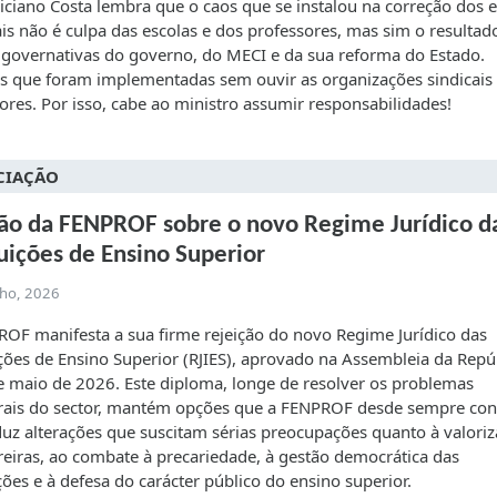
liciano Costa lembra que o caos que se instalou na correção dos
is não é culpa das escolas e dos professores, mas sim o resultad
governativas do governo, do MECI e da sua reforma do Estado.
 que foram implementadas sem ouvir as organizações sindicais 
ores. Por isso, cabe ao ministro assumir responsabilidades!
CIAÇÃO
ão da FENPROF sobre o novo Regime Jurídico d
tuições de Ensino Superior
lho, 2026
OF manifesta a sua firme rejeição do novo Regime Jurídico das
ições de Ensino Superior (RJIES), aprovado na Assembleia da Repú
 maio de 2026. Este diploma, longe de resolver os problemas
rais do sector, mantém opções que a FENPROF desde sempre con
duz alterações que suscitam sérias preocupações quanto à valori
reiras, ao combate à precariedade, à gestão democrática das
ições e à defesa do carácter público do ensino superior.