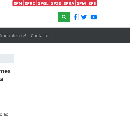
SPN
SPRC
SPGL
SPZS
SPRA
SPM
SPE
Sindicaliza-te!
Contactos
ames
da
o ao