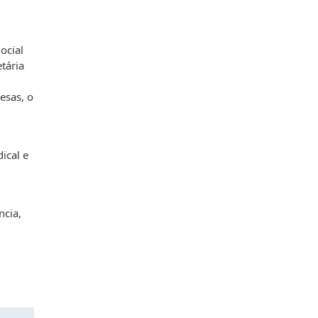
ocial
tária
esas, o
ical e
ncia,