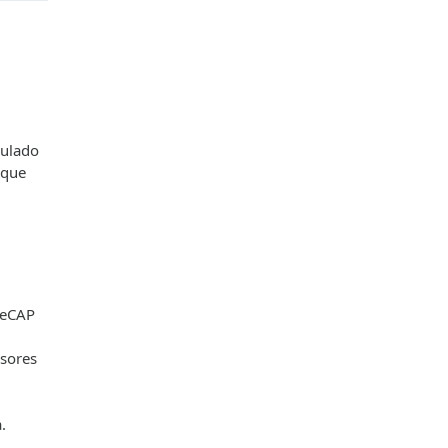
culado
 que
ReCAP
ssores
.