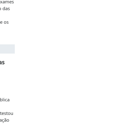
 exames
o das
e os
as
blica
testou
zação