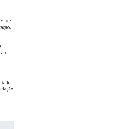
diluir
cação,
e
ocam
lidade
radação