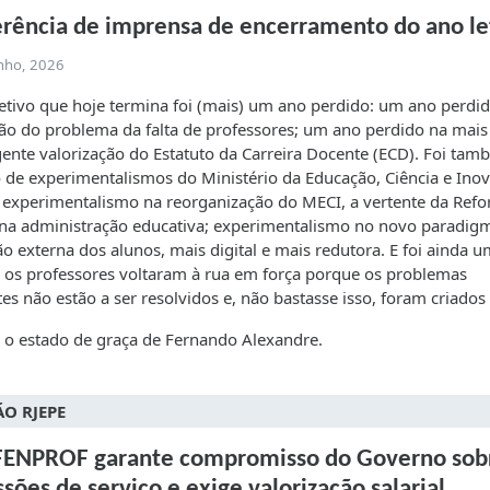
rência de imprensa de encerramento do ano le
unho, 2026
etivo que hoje termina foi (mais) um ano perdido: um ano perdi
ão do problema da falta de professores; um ano perdido na mais
ente valorização do Estatuto da Carreira Docente (ECD). Foi ta
de experimentalismos do Ministério da Educação, Ciência e Ino
 experimentalismo na reorganização do MECI, a vertente da Ref
na administração educativa; experimentalismo no novo paradig
ão externa dos alunos, mais digital e mais redutora. E foi ainda 
os professores voltaram à rua em força porque os problemas
tes não estão a ser resolvidos e, não bastasse isso, foram criados
o estado de graça de Fernando Alexandre.
ÃO RJEPE
FENPROF garante compromisso do Governo sob
sões de serviço e exige valorização salarial