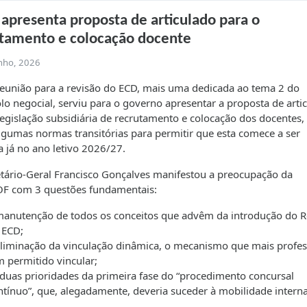
apresenta proposta de articulado para o
tamento e colocação docente
unho, 2026
reunião para a revisão do ECD, mais uma dedicada ao tema 2 do
lo negocial, serviu para o governo apresentar a proposta de arti
legislação subsidiária de recrutamento e colocação dos docentes,
algumas normas transitórias para permitir que esta comece a ser
a já no ano letivo 2026/27.
tário-Geral Francisco Gonçalves manifestou a preocupação da
F com 3 questões fundamentais:
manutenção de todos os conceitos que advêm da introdução do 
 ECD;
eliminação da vinculação dinâmica, o mecanismo que mais profe
m permitido vincular;
 duas prioridades da primeira fase do “procedimento concursal
ntínuo”, que, alegadamente, deveria suceder à mobilidade interna