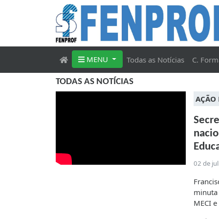
MENU
Todas as Notícias
C. Form
TODAS AS NOTÍCIAS
AÇÃO 
Secre
nacio
Educ
02 de ju
Francis
minuta 
MECI e