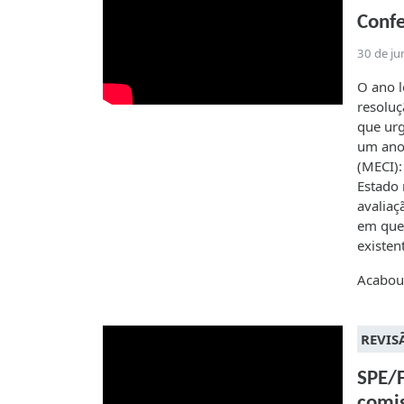
Confe
30 de j
O ano l
resoluç
que urg
um ano 
(MECI):
Estado 
avaliaç
em que 
existen
Acabou 
REVIS
SPE/
comis