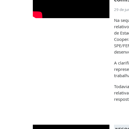
29 de j
Na sequ
relativ
de Esta
Coopera
SPE/FEN
desenv
A clari
represe
trabalh
Todavia
relativ
respost