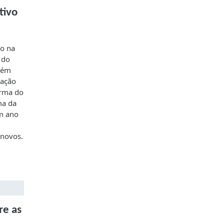
tivo
do na
 do
mbém
vação
orma do
ma da
um ano
 novos.
re as