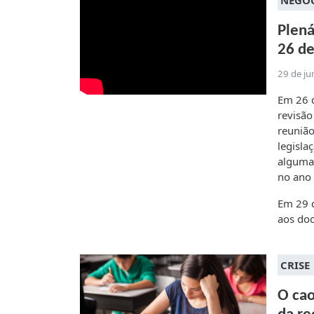
NEGO
Plená
26 de
29 de j
Em 26 d
revisão
reunião
legisla
algumas
no ano 
Em 29 d
aos doc
CRISE
O cao