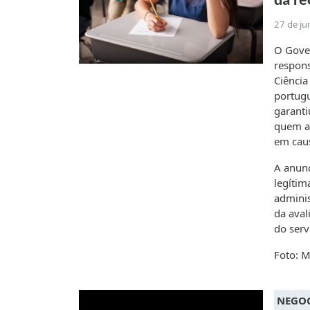
da re
27 de j
O Gover
respons
Ciência
portugu
garanti
quem a
em caus
A anunc
legítim
adminis
da aval
do serv
Foto: M
NEGOC