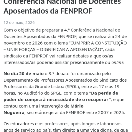
Conferência Nacional de Docentes
Aposentados da FENPROF
12 de maio, 2026
Com o objetivo de preparar a 4.ª Conferência Nacional de
Docentes Aposentados da FENPROF, que se realizará a 24 de
novembro de 2026 com o lema “CUMPRIR A CONSTITUIÇÃO
– UNIR FORÇAS – DIGNIFICAR A APOSENTAÇÃO”, cada
sindicato da FENPROF vai realizar debates a que os/as
interessados/as poderão assistir presencialmente ou
online.
No dia 20 de maio
o 3.º debate foi dinamizado pelo
Departamento de Professores Aposentados do Sindicato dos
Professores da Grande Lisboa (SPGL), entre as 17 e as 19
horas, no Auditório do SPGL, com o tema
“Da perda de
poder de compra à necessidade de o recuperar”
, e que
contou com uma intervenção de
Mário
Nogueira
,
secretário-geral da FENPROF entre 2007 e 2025.
Os educadores e os professores, após longos e laboriosos
anos de serviço ao país, têm direito a uma vida digna, de que