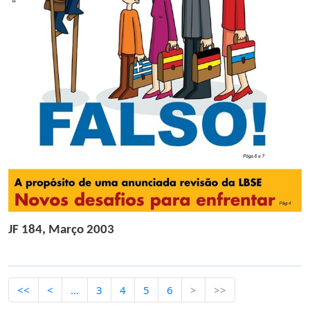
JF 184, Março 2003
<<
<
...
3
4
5
6
>
>>