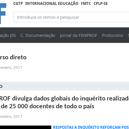
CGTP
INTERNACIONAL EDUCAÇÃO
FMTC
CPLP-SE
ação JSS
C. Documentação
Jornal da FENPROF
Protocolos
rso direto
vereiro, 2017
O
OF divulga dados globais do inquérito realiza
 de 25 000 docentes de todo o país
vereiro, 2017
RESPOSTAS A INQUÉRITO REFORÇAM POS