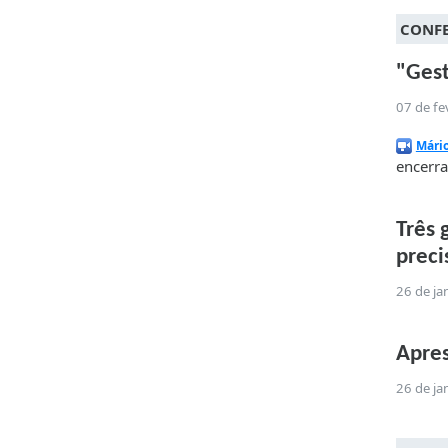
CONFE
"Gest
07 de fe
Mário
encerra
Três 
preci
26 de ja
Apre
26 de ja