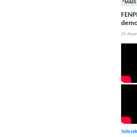
"MAIS
FENPR
democ
26 de ja
Tudo so