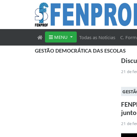
MENU
Todas as Notícias
C. Form
GESTÃO DEMOCRÁTICA DAS ESCOLAS
Discu
21 de fe
GESTÃ
FENPR
junto
21 de fe