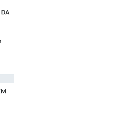
 DA
5
 EM