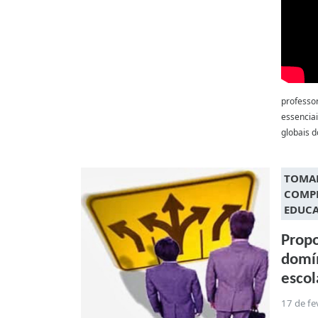
professo
essencia
globais d
TOMAD
COMPE
EDUC
Propo
domín
escol
17 de fe