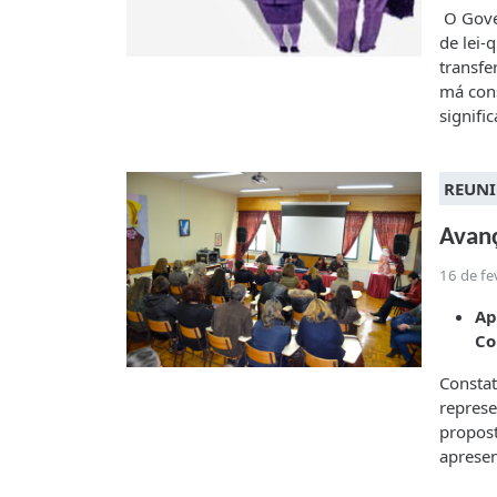
O Gove
de lei-
transfe
má cons
signifi
REUNI
Avanç
16 de fe
Ap
Co
Constat
represe
propost
apresen