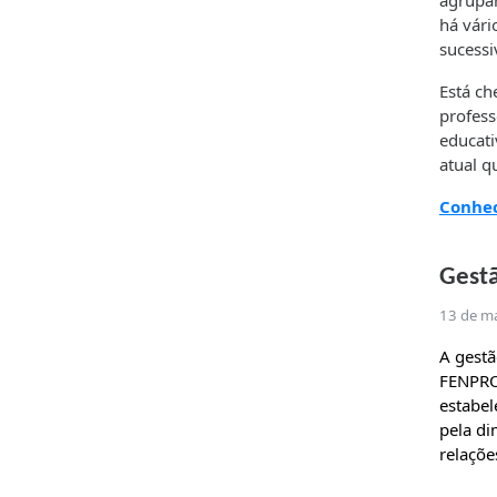
agrupa
há vári
sucessi
Está ch
profess
educati
atual q
Conhec
Gestã
13 de m
A gestã
FENPROF
estabel
pela di
relaçõe