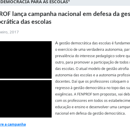
 DEMOCRACIA PARA AS ESCOLAS"
OF lança campanha nacional em defesa da ge
rática das escolas
neiro, 2017
A
gestão democrática das escolas é fundamen
o exercício de uma verdadeira autonomia, par
prevalência do interesse pedagógico sobre qu
outro, para promover a participação de todos 
das escolas.
O atual modelo de gestão atrofia
autonomia das escolas e a autonomia profissi
docentes. Daí que os professores coloquem o
regresso à gestão democrática no topo das s
exigências.
A FENPROF tem propostas, vai deb
com os professores em todos os estabelecime
educação e ensino e desenvolver uma campa
nacional em defesa da gestão democrática.
bre a campanha