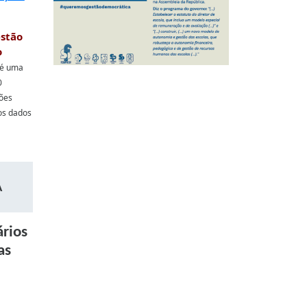
estão
o
 é uma
0
sões
os dados
A
ários
as