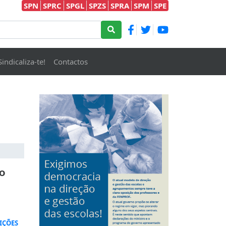
SPN
SPRC
SPGL
SPZS
SPRA
SPM
SPE
Sindicaliza-te!
Contactos
do
IÇÕES