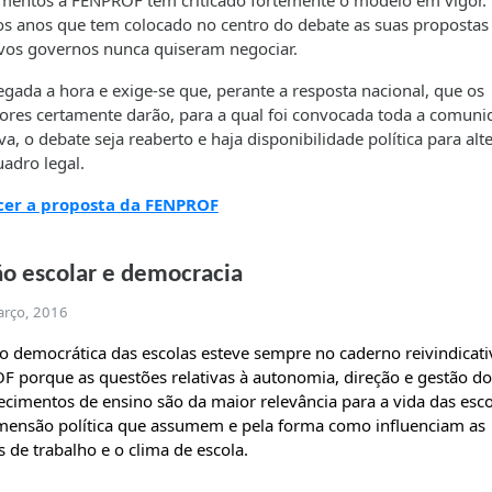
mentos a FENPROF tem criticado fortemente o modelo em vigor.
os anos que tem colocado no centro do debate as suas propostas
vos governos nunca quiseram negociar.
egada a hora e exige-se que, perante a resposta nacional, que os
ores certamente darão, para a qual foi convocada toda a comuni
va, o debate seja reaberto e haja disponibilidade política para alt
uadro legal.
er a proposta da FENPROF
o escolar e democracia
arço, 2016
o democrática das escolas esteve sempre no caderno reivindicati
 porque as questões relativas à autonomia, direção e gestão do
ecimentos de ensino são da maior relevância para a vida das esco
mensão política que assumem e pela forma como influenciam as
s de trabalho e o clima de escola.