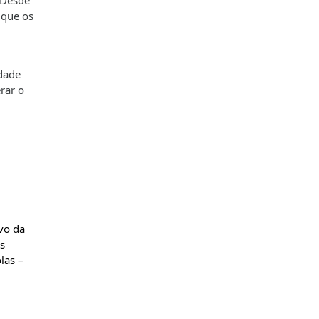
 Desde
 que os
dade
erar o
vo da
s
las –