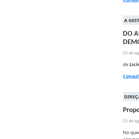
A GES
DO A
DEMO
25 de a
de
Licí
Consu
DIREÇ
Propo
25 de a
No quad