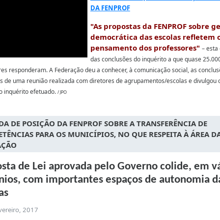
DA FENPROF
"As propostas da FENPROF sobre g
democrática das escolas refletem 
pensamento dos professores"
– esta
das conclusões do inquérito a que quase 25.00
res responderam. A Federação deu a conhecer, à comunicação social, as conclu
is de uma reunião realizada com diretores de agrupamentos/escolas e divulgou 
o inquérito efetuado.
/ JPO
A DE POSIÇÃO DA FENPROF SOBRE A TRANSFERÊNCIA DE
TÊNCIAS PARA OS MUNICÍPIOS, NO QUE RESPEITA À ÁREA D
AÇÃO
sta de Lei aprovada pelo Governo colide, em v
ios, com importantes espaços de autonomia d
as
vereiro, 2017