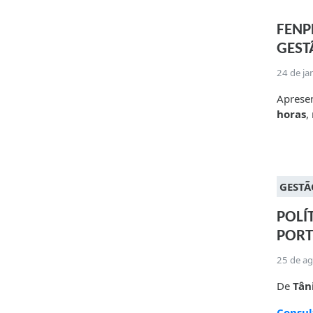
FENP
GEST
24 de ja
Aprese
horas
,
GESTÃ
POLÍ
POR
25 de a
De
Tân
Consul