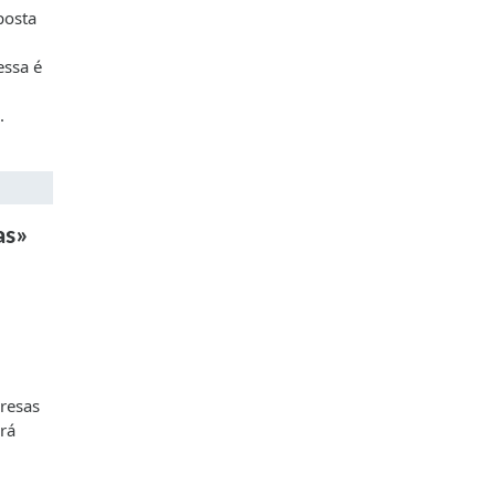
posta
essa é
.
as»
resas
rá