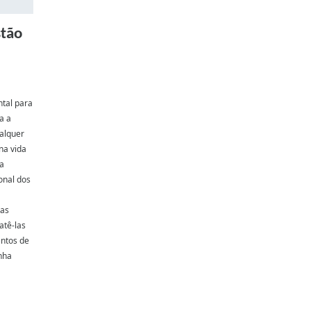
stão
tal para
a a
alquer
na vida
 a
onal dos
uas
atê-las
ntos de
nha