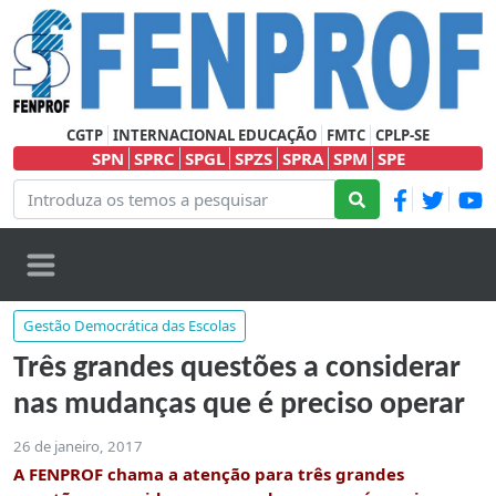
CGTP
INTERNACIONAL EDUCAÇÃO
FMTC
CPLP-SE
SPN
SPRC
SPGL
SPZS
SPRA
SPM
SPE
Gestão Democrática das Escolas
Três grandes questões a considerar
nas mudanças que é preciso operar
26 de janeiro, 2017
A FENPROF chama a atenção para três grandes