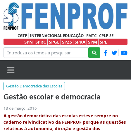
CGTP
INTERNACIONAL EDUCAÇÃO
FMTC
CPLP-SE
SPN
SPRC
SPGL
SPZS
SPRA
SPM
SPE
Gestão Democrática das Escolas
Gestão escolar e democracia
13 de março, 2016
A gestão democrática das escolas esteve sempre no
caderno reivindicativo da FENPROF porque as questões
relativas à autonomia, direção e gestão dos